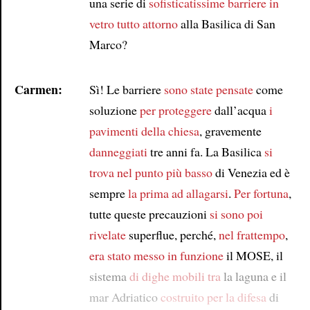
una serie di
sofisticatissime
barriere in
vetro
tutto attorno
alla Basilica di San
Marco?
Carmen:
Sì! Le barriere
sono state pensate
come
soluzione
per proteggere
dall’acqua
i
pavimenti della chiesa
, gravemente
danneggiati
tre anni fa. La Basilica
si
trova
nel punto più basso
di Venezia ed è
sempre
la prima ad allagarsi
.
Per fortuna
,
tutte queste precauzioni
si sono poi
rivelate
superflue, perché,
nel frattempo
,
era stato messo in funzione
il MOSE, il
sistema
di dighe mobili tra
la laguna e il
mar Adriatico
costruito per la difesa
di