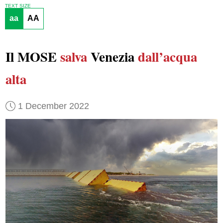
TEXT SIZE
aa
AA
Il MOSE
salva
Venezia
dall’acqua
alta
1 December 2022