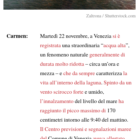
Zaltrona / Shutterstock.com
Carmen:
Martedì 22 novembre, a Venezia
si è
registrata
una straordinaria “
acqua alta
”,
un fenomeno naturale
generalmente
di
durata molto ridotta
– circa un’ora e
mezza – e
che da sempre
caratterizza
la
vita all’interno della laguna
.
Spinto da un
vento scirocco
forte
e umido,
l’innalzamento
del livello del mare
ha
raggiunto il picco massimo di
170
centimetri intorno alle 9:40 del mattino.
Il Centro previsioni e segnalazioni maree
del
Comune di Venezia
aveva allertato