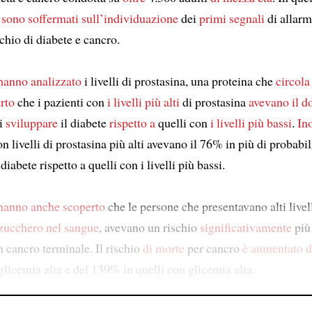
i sono soffermati sull’individuazione
dei
primi segnali
di allarm
schio di diabete e cancro.
hanno analizzato
i livelli di prostasina, una proteina che
circola
rto
che i pazienti con
i livelli più alti
di prostasina
avevano il d
i
sviluppare
il diabete
rispetto a
quelli con
i livelli più bassi
.
Ino
on livelli di prostasina più alti avevano il 76% in più di probabil
 diabete rispetto a quelli con i livelli più bassi.
hanno anche scoperto
che le persone che presentavano alti livell
zucchero nel sangue
, avevano un rischio
significativamente
più 
 cancro terminale. Il rischio
di morte
per cancro
è aumentato d
glicemia alta e del 139% in quelli con glicemia alta.