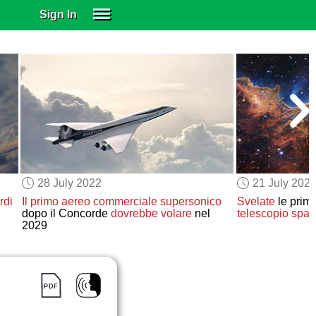
Sign In
SIGN IN
SUBSCRIBE
EDUCATIONAL LICENSES
GIFT CARDS
OTHER LANGUAGES
ABOUT US
ALEXA
28 July 2022
21 July 202
ADJUST COLORS
rdi
Il primo aereo commerciale supersonico
Svelate
le prim
dopo il Concorde
dovrebbe volare
nel
telescopio spaz
2029