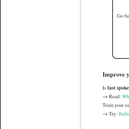
Go fu
Improve yo
fast spoke
Is
→ Read:
Why
Train your e
→ Try:
Itali