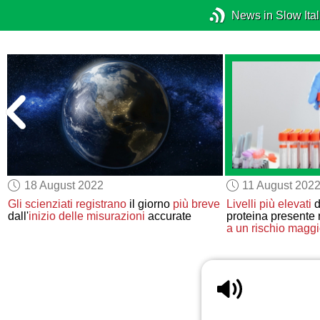
News in Slow Ital
18 August 2022
11 August 202
Gli scienziati registrano
il giorno
più breve
Livelli più elevati
d
dall'
inizio delle
misurazioni
accurate
proteina presente
a
un rischio maggi