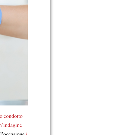
io
condotto
n’indagine
ell’occasione
i