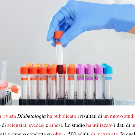
a rivista
Diabetologia
ha pubblicato
i risultati di
un nuovo stud
 di
scienziati
svedesi
e
cinesi
. Lo studio
ha utilizzato
i dati di
u
ieta e cancro condotta su
oltre
4.500 adulti
di mezza età
. In qu