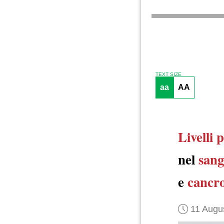
TEXT SIZE
aa
AA
Livelli p
nel
san
e
cancr
11 Augu