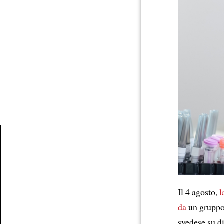
Article
Il 4 agosto,
l
da
un gruppo
svedese su d