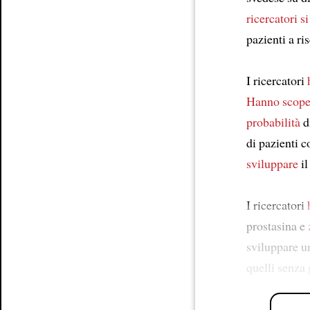
ricercatori
s
pazienti a ri
I ricercatori
Hanno scope
probabilità
d
di pazienti c
sviluppare
il
I ricercatori
prostasina e
sviluppare un
quelli senza 