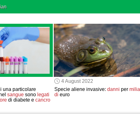
ian
2
4 August 2022
i una particolare
Specie aliene invasive:
danni
per
milia
 nel
sangue
sono
legati
di
euro
ore
di diabete e
cancro