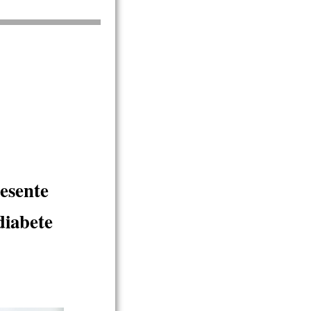
resente
diabete