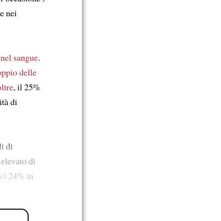
e nei
 nel sangue
.
oppio delle
ltre
, il 25%
ità di
i di
elevato di
el
24% in