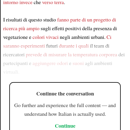
intorno
invece
che
verso terra
.
I risultati di questo studio
fanno parte di
un progetto di
ricerca più ampio
sugli effetti positivi della presenza di
vegetazione e
colori vivaci
negli ambienti urbani.
Ci
saranno
esperimenti
futuri
durante i quali
il team di
ricercatori
prevede di
misurare la temperatura corporea
dei
partecipanti e
aggiungere
odori
e
suoni
agli ambienti
virtuali.
Continue the conversation
Go further and experience the full content — and
understand how Italian is actually used.
Continue