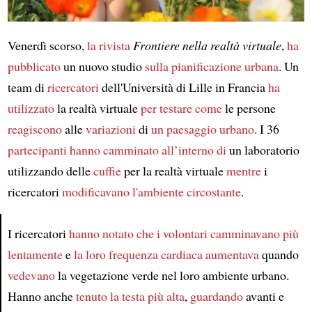
Venerdì scorso,
la rivista
Frontiere nella realtà virtuale
,
ha
pubblicato
un nuovo studio
sulla pianificazione urbana
. Un
team di
ricercatori
dell'Università di Lille in Francia
ha
utilizzato
la realtà virtuale
per testare come
le persone
reagiscono
alle
variazioni
di
un paesaggio urbano
. I 36
partecipanti
hanno camminato
all’interno di
un laboratorio
utilizzando delle
cuffie
per la realtà virtuale
mentre
i
ricercatori
modificavano
l'ambiente circostante
.
I ricercatori
hanno notato che
i volontari
camminavano più
lentamente
e
la loro frequenza cardiaca
aumentava
quando
Article
vedevano
la vegetazione verde nel loro ambiente urbano.
Hanno anche
tenuto la testa più alta
,
guardando
avanti e