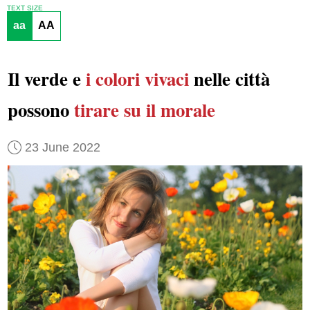
TEXT SIZE
aa
AA
Il verde e
i colori vivaci
nelle città
possono
tirare su il morale
23 June 2022