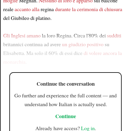
moglie
Meghan.
Nessuno di loro
è apparso
sul balcone
reale
accanto alla
regina
durante la cerimonia di chiusura
del Giubileo di platino.
Gli Inglesi amano
la loro Regina. Circa l'80% dei
sudditi
britannici continua ad avere
un giudizio positivo
su
Elisabetta. Ma solo il 60% di essi dice
di volere ancora la
monarchia
.
Continue the conversation
Go further and experience the full content — and
understand how Italian is actually used.
Continue
Already have access?
Log in
.