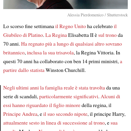
Alessia Pierdomenico / Shutterstock
Lo scorso fine settimana
il Regno Unito
ha celebrato
il
Giubileo di Platino
.
La Regina
Elisabetta II è
sul trono
da
70 anni.
Ha regnato
più a lungo di
qualsiasi altro sovrano
britannico
,
inclusa
la sua trisavola
, la Regina Vittoria. In
questi 70 anni ha collaborato con ben 14 primi ministri,
a
partire dallo statista
Winston Churchill.
Negli ultimi anni
la famiglia reale
è stata travolta
da una
serie di scandali,
particolarmente significativi
.
Alcuni di
Article
essi
hanno riguardato
il figlio minore
della regina, il
Principe Andrea
, e
il suo secondo nipote
, il principe Harry,
attualmente
sesto in linea di successione al trono
, e
sua