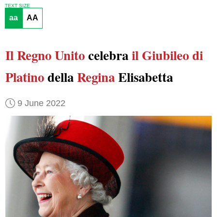
TEXT SIZE
aa
AA
Il Regno Unito
celebra
il Giubileo di
Platino
della
Regina
Elisabetta
9 June 2022