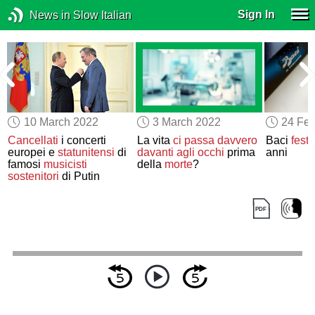
Sign In
News in Slow Italian
10 March 2022
3 March 2022
24 Feb
Cancellati
i concerti
La vita
ci passa davvero
Baci
fest
europei e
statunitensi
di
davanti agli occhi
prima
anni
famosi
musicisti
della
morte
?
sostenitori
di Putin