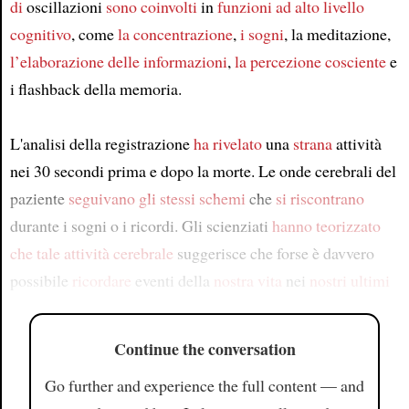
di
oscillazioni
sono coinvolti
in
funzioni ad alto livello
cognitivo
, come
la concentrazione
,
i sogni
, la meditazione,
l’elaborazione delle informazioni
,
la percezione cosciente
e
i flashback della memoria.
L'analisi della registrazione
ha rivelato
una
strana
attività
nei 30 secondi prima e dopo la morte. Le onde cerebrali del
paziente
seguivano
gli stessi schemi
che
si riscontrano
durante i sogni o i ricordi. Gli scienziati
hanno teorizzato
che
tale attività cerebrale
suggerisce che forse è davvero
possibile
ricordare
eventi della
nostra vita
nei
nostri ultimi
Continue the conversation
Go further and experience the full content — and