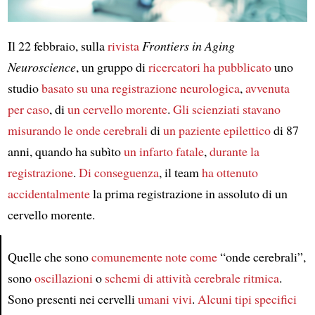
Il 22 febbraio, sulla
rivista
Frontiers in Aging
Neuroscience
, un gruppo di
ricercatori
ha pubblicato
uno
studio
basato su
una registrazione neurologica
,
avvenuta
per caso
, di
un cervello morente
.
Gli scienziati
stavano
misurando
le onde cerebrali
di
un paziente epilettico
di 87
anni, quando ha subìto
un infarto fatale
,
durante la
registrazione
.
Di conseguenza
, il team
ha ottenuto
accidentalmente
la prima registrazione in assoluto di un
cervello morente.
Quelle che sono
comunemente note come
“onde cerebrali”,
sono
oscillazioni
o
schemi di
attività cerebrale ritmica
.
Article
Sono presenti nei cervelli
umani
vivi
.
Alcuni tipi specifici