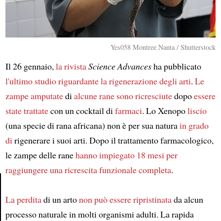
Yes058 Montree Nanta / Shutterstock
Il 26 gennaio,
la rivista
Science Advances
ha pubblicato
l'ultimo studio
riguardante
la rigenerazione degli arti
.
Le
zampe amputate
di
alcune rane
sono ricresciute
dopo
essere
state trattate
con un cocktail di
farmaci
. Lo Xenopo
liscio
(una specie di rana africana) non è per sua natura
in grado
di
rigenerare i suoi arti. Dopo il trattamento farmacologico,
le zampe delle rane
hanno impiegato 18 mesi per
raggiungere
una ricrescita funzionale completa
.
La perdita
di un arto
non può essere ripristinata
da alcun
Article
processo naturale in molti organismi adulti. La rapida