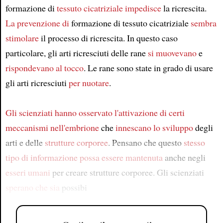
formazione di
tessuto cicatriziale
impedisce
la ricrescita.
La prevenzione di
formazione di tessuto cicatriziale
sembra
stimolare
il processo di ricrescita. In questo caso
particolare, gli arti ricresciuti delle rane
si muovevano
e
rispondevano al tocco
. Le rane sono state in grado di usare
gli arti ricresciuti
per nuotare
.
Gli scienziati
hanno osservato l'attivazione di
certi
meccanismi nell'embrione
che
innescano
lo sviluppo
degli
arti e delle
strutture corporee
. Pensano che questo
stesso
tipo di informazione
possa essere mantenuta
anche negli
esseri umani
per creare strutture corporee. Gli scienziati
sperano che
sia
possibi