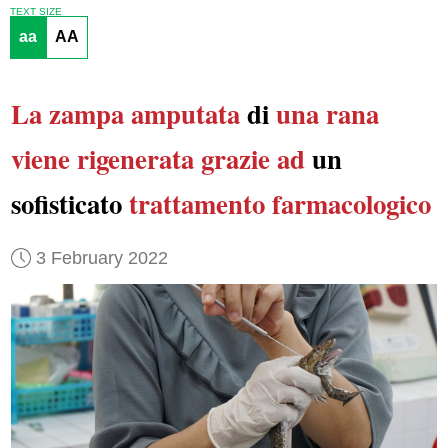
TEXT SIZE
aa
AA
La zampa amputata
di
una rana
viene rigenerata
grazie ad
un
sofisticato
trattamento farmacologico
3 February 2022