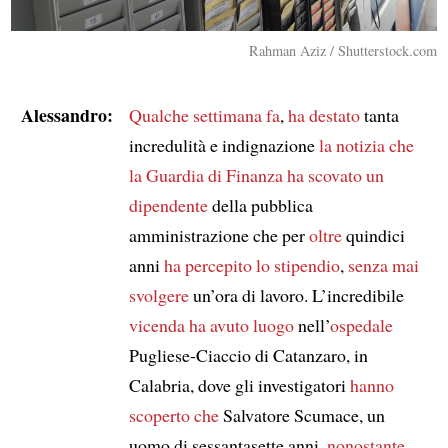
Rahman Aziz / Shutterstock.com
Alessandro:
Qualche settimana fa
,
ha destato
tanta
incredulità e indignazione
la notizia che
la Guardia di Finanza
ha scovato
un
dipendente
della pubblica
amministrazione che per
oltre
quindici
anni
ha percepito
lo stipendio
,
senza mai
svolgere
un’ora di lavoro. L’incredibile
vicenda
ha avuto luogo
nell’
ospedale
Pugliese-Ciaccio di Catanzaro, in
Calabria, dove gli investigatori
hanno
scoperto che
Salvatore Scumace, un
uomo di sessantasette anni,
nonostante