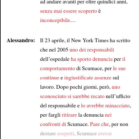
ad andare avanti per oltre quindici anni,
senza mai essere scoperto
è
inconcepibile
…
Alessandro:
Il 23 aprile, il New York Times ha scritto
che nel 2005
uno dei responsabili
dell’ospedale
ha sporto denuncia
per
il
comportamento
di Scumace, per
le sue
continue
e
ingiustificate
assenze
sul
lavoro. Dopo pochi giorni, però,
uno
sconosciuto
si sarebbe recato
nell’ufficio
del responsabile e
lo avrebbe minacciato
,
per fargli
ritirare
la denuncia
nei
confronti di
Scumace.
Pare che
, per non
destare
sospetti
, Scumace
avesse