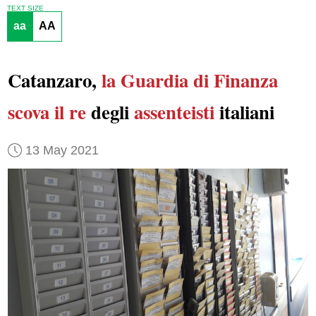
TEXT SIZE
aa
AA
Catanzaro,
la Guardia di Finanza
scova
il re
degli
assenteisti
italiani
13 May 2021