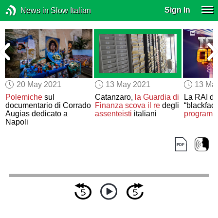
Sign In
News in Slow Italian
20 May 2021
13 May 2021
13 Ma
a
Polemiche
sul
Catanzaro,
la Guardia di
La RAI d
documentario di Corrado
Finanza
scova
il re
degli
“blackface
Augias dedicato a
assenteisti
italiani
programmi
Napoli