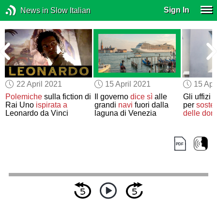
Sign In
News in Slow Italian
22 April 2021
15 April 2021
15 Apr
Polemiche
sulla fiction di
Il governo
dice sì
alle
Gli uffizi
Rai Uno
ispirata a
grandi
navi
fuori dalla
per
soste
Leonardo da Vinci
laguna di Venezia
delle don