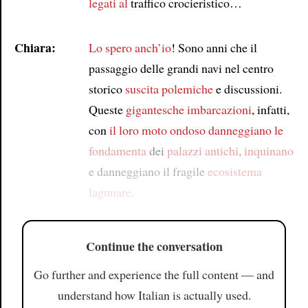
legati al
traffico crocieristico…
Chiara:
Lo spero anch’io
! Sono anni che il
passaggio delle grandi navi nel centro
storico
suscita polemiche
e discussioni.
Queste
gigantesche
imbarcazioni
, infatti,
con
il loro moto ondoso
danneggiano
le
fondamenta
dei
palazzi antichi
,
inquinano
e danneggiano il fragile
ecosistema
lagunare
.
Continue the conversation
Go further and experience the full content — and
understand how Italian is actually used.