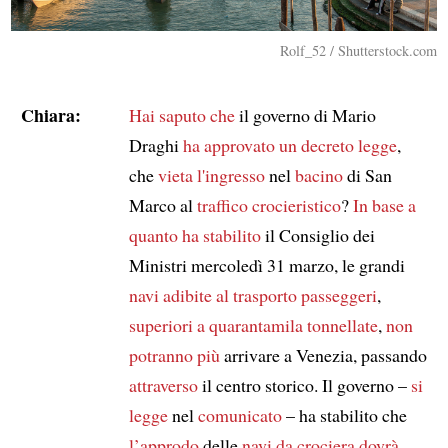
Rolf_52 / Shutterstock.com
Chiara:
Hai saputo che
il governo di Mario
Draghi
ha approvato
un decreto legge
,
che
vieta
l'ingresso
nel
bacino
di San
Marco al
traffico crocieristico
?
In base a
quanto ha stabilito
il Consiglio dei
Ministri mercoledì 31 marzo, le grandi
navi
adibite al trasporto passeggeri
,
superiori a
quarantamila tonnellate
,
non
potranno più
arrivare a Venezia, passando
attraverso
il centro storico. Il governo –
si
legge
nel
comunicato
– ha stabilito che
l’approdo
delle
navi da crociera
dovrà