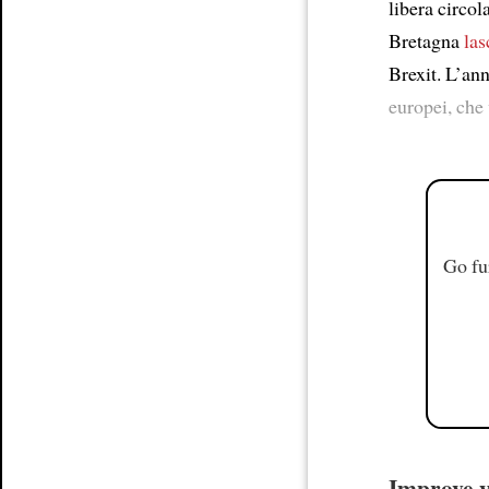
libera circol
Bretagna
las
Brexit. L’an
europei, che
Go fu
Improve yo