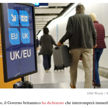
1000 Words / S
o, il Governo britannico
ha dichiarato
che interromperà immedi