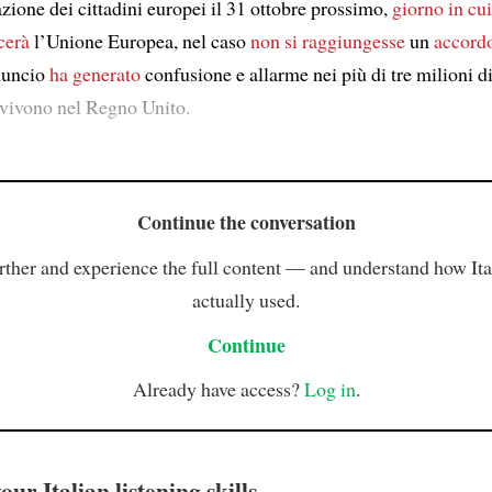
azione dei cittadini europei il 31 ottobre prossimo,
giorno in cui
cerà
l’Unione Europea, nel caso
non si raggiungesse
un
accord
nuncio
ha generato
confusione e allarme nei più di tre milioni di
 vivono nel Regno Unito.
Continue the conversation
rther and experience the full content — and understand how Ital
actually used.
Continue
Already have access?
Log in
.
ur Italian listening skills