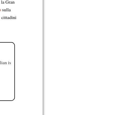
la Gran
o
sulla
 cittadini
ian is