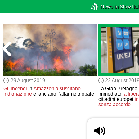
News in Slow Ital
29 August 2019
22 August 201
Gli incendi
in
Amazzonia
suscitano
La Gran Bretagna
indignazione
e lanciano l’allarme globale
immediato
la liber
cittadini europei
in
senza accordo