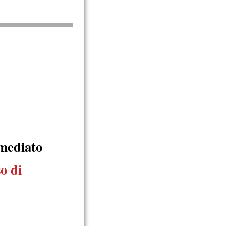
mediato
so di