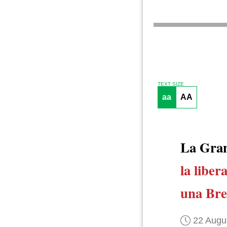
TEXT SIZE
aa
AA
La Gra
la liber
una Bre
22 Augu