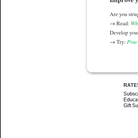
Are you stru
→ Read:
Why
Develop your
→ Try:
Prac
RATE
Subscr
Educat
Gift S