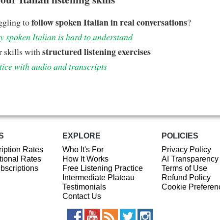
follow spoken Italian in real conversations
ggling to
?
 spoken Italian is hard to understand
structured listening exercises
 skills with
tice with audio and transcripts
S
EXPLORE
POLICIES
iption Rates
Who It's For
Privacy Policy
ional Rates
How It Works
AI Transparency
ubscriptions
Free Listening Practice
Terms of Use
Intermediate Plateau
Refund Policy
Testimonials
Cookie Preferen
Contact Us