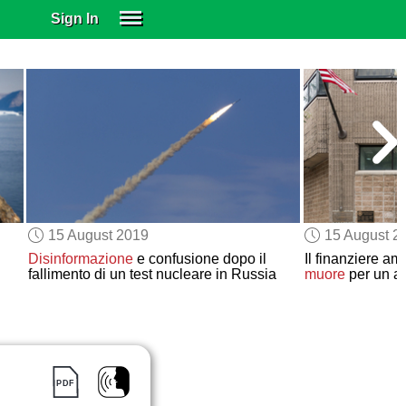
Sign In
SIGN IN
SUBSCRIBE
EDUCATIONAL LICENSES
GIFT CARDS
OTHER LANGUAGES
ABOUT US
ALEXA
15 August 2019
15 August 2
ADJUST COLORS
Disinformazione
e confusione dopo il
Il finanziere am
fallimento di un test nucleare in Russia
muore
per un ap