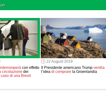
ian
9
22 August 2019
interromperà
con effetto
Il Presidente americano Trump
ventila
a circolazione
dei
l’idea
di comprare
la Groenlandia
 caso di una Brexit