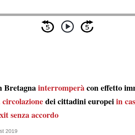
n Bretagna
interromperà
con effetto im
a circolazione
dei cittadini europei
in ca
xit senza accordo
st 2019