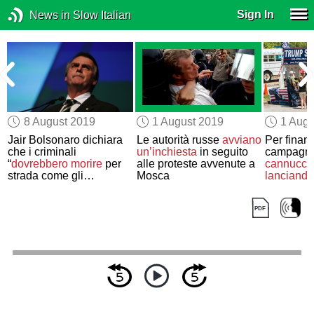
Sign In
News in Slow Italian
8 August 2019
1 August 2019
1 Augu
Jair Bolsonaro dichiara
Le autorità russe
avviano
Per finanz
che i criminali
un’inchiesta
in seguito
campagn
“
dovrebbero morire
per
alle proteste avvenute a
cannucce
strada come gli
Mosca
lanciando
scarafaggi
”
politico