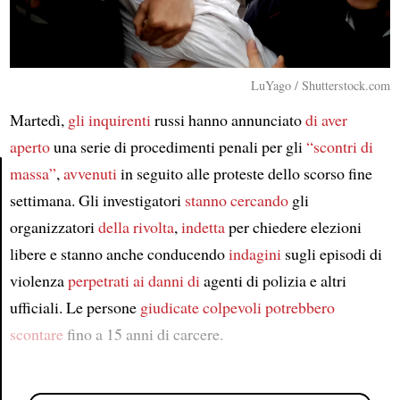
LuYago / Shutterstock.com
Martedì,
gli inquirenti
russi hanno annunciato
di aver
aperto
una serie di procedimenti penali per gli
“scontri di
massa”
,
avvenuti
in seguito alle proteste dello scorso fine
settimana. Gli investigatori
stanno cercando
gli
Article
organizzatori
della rivolta
,
indetta
per chiedere elezioni
libere e stanno anche conducendo
indagini
sugli episodi di
violenza
perpetrati ai danni di
agenti di polizia e altri
ufficiali. Le persone
giudicate colpevoli
potrebbero
scontare
fino a 15 anni di carcere.