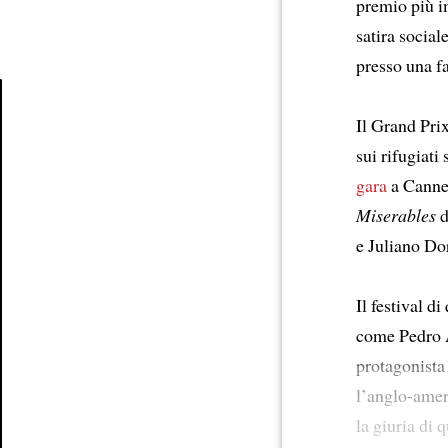
premio più i
satira socia
presso una f
Il Grand Pri
Article
sui rifugiati
gara
a Cannes
Miserables
d
e Juliano Do
Il festival d
come Pedro A
protagonista
l’anglo-amer
la giuria di 