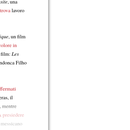
site
, una
trova
lavoro
ique
, un film
colore
in
 film:
Les
endonca Filho
ffermati
as, il
, mentre
 presiedere
il messicano