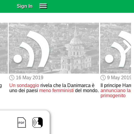
Sign In
SIGN IN
SUBSCRIBE
EDUCATIONAL LICENSES
GIFT CARDS
OTHER LANGUAGES
ABOUT US
ALEXA
16 May 2019
9 May 2019
ADJUST COLORS
g
Un sondaggio
rivela che la Danimarca è
Il principe Har
uno dei paesi
meno femministi
del mondo.
annunciano
la 
primogenito