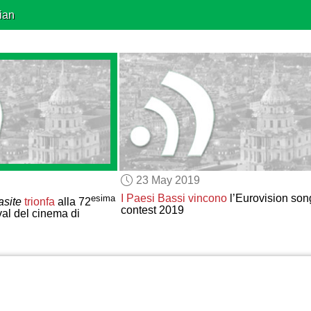
ian
23 May 2019
I Paesi Bassi
vincono
l’Eurovision son
esima
asite
trionfa
alla 72
contest 2019
val del cinema di