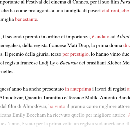
mportante al Festival del cinema di Cannes, per il suo film
Para
le che ha come protagonista una famiglia di poveri
cialtroni
,
che
amiglia
benestante
.
x, il secondo premio in ordine di importanza,
è andato
ad
Atlant
 senegalesi, della regista francese Mati Diop, la prima donna
di 
. Il premio della giuria, terzo
per prestigio
, lo hanno vinto due
el regista francese Ladj Ly e
Bacurau
dei brasiliani Kleber M
rnelles.
i quest’anno ha anche presentato
in anteprima
i lavori di registi
a
lmodóvar, Quentin Tarantino e Terence Malik. Antonio Bander
 del film di Almodóvar,
ha vinto
il premio come migliore attore
icana Emily Beecham ha ricevuto quello per migliore attrice.
A
quest’anno, è stato per la prima volta un regista sudamericano, 