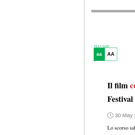
TEXT SIZE
aa
AA
Il film
c
Festiva
30 May 
Lo scorso sa