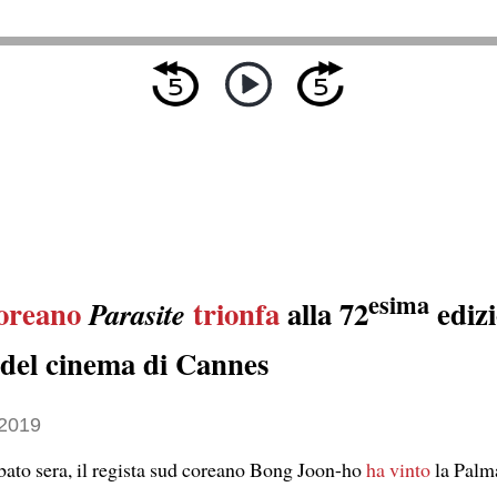
esima
oreano
trionfa
alla 72
edizi
Parasite
l del cinema di Cannes
2019
bato sera, il regista sud coreano Bong Joon-ho
ha vinto
la Palma