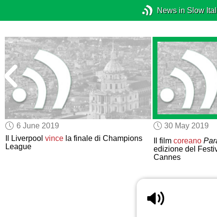
News in Slow Ital
6 June 2019
30 May 2019
i
Il Liverpool
vince
la finale di Champions
Il film
coreano
Par
League
edizione del Festi
Cannes