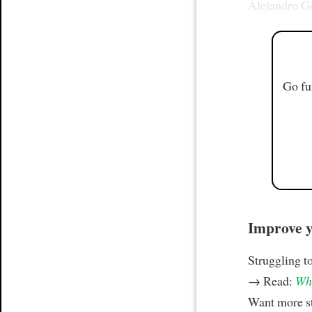
Alejandro Go
Go fu
Improve yo
Struggling t
→ Read:
Why
Want more st