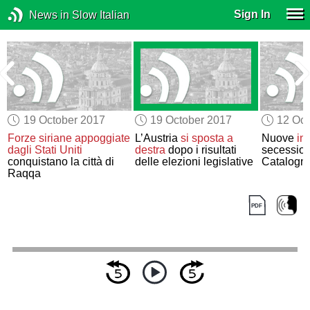
Sign In
News in Slow Italian
19 October 2017
19 October 2017
12 Oct
Forze siriane appoggiate
L’Austria
si sposta a
Nuove
in
dagli Stati Uniti
destra
dopo i risultati
secession
conquistano la città di
delle elezioni legislative
Catalogna
Raqqa