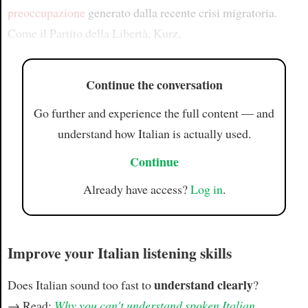
preoccupazione
generato dalla recente crisi migratoria.
Come il Partito della Libertà, Kurz,
Continue the conversation
Go further and experience the full content — and
understand how Italian is actually used.
Continue
Already have access?
Log in
.
Improve your Italian listening skills
understand clearly
Does Italian sound too fast to
?
→ Read:
Why you can't understand spoken Italian