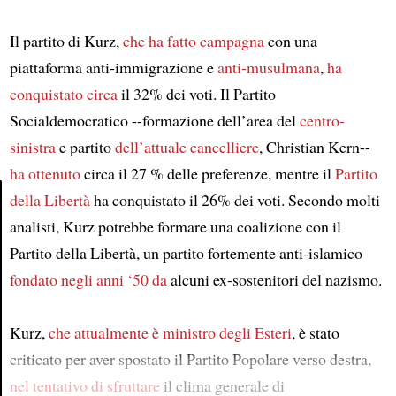
Il partito di Kurz,
che ha fatto campagna
con una
piattaforma anti-immigrazione e
anti-musulmana
,
ha
conquistato circa
il 32% dei voti. Il Partito
Socialdemocratico --formazione dell’area del
centro-
sinistra
e partito
dell’attuale cancelliere
, Christian Kern--
ha ottenuto
circa il 27 % delle preferenze, mentre il
Partito
della Libertà
ha conquistato il 26% dei voti. Secondo molti
analisti, Kurz potrebbe formare una coalizione con il
Article
Partito della Libertà, un partito fortemente anti-islamico
fondato negli anni ‘50 da
alcuni ex-sostenitori del nazismo.
Kurz,
che attualmente è ministro degli Esteri
, è stato
criticato per aver spostato il Partito Popolare verso destra,
nel tentativo di sfruttare
il clima generale di