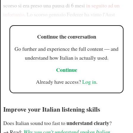
scorso si era preso una pausa di 6 mesi
in seguito ad un
infortunio
. Lo scorso gennaio Federer ha vinto l'Aust
Continue the conversation
Go further and experience the full content — and
understand how Italian is actually used.
Continue
Already have access?
Log in
.
Improve your Italian listening skills
understand clearly
Does Italian sound too fast to
?
→ Read:
Why you can't understand spoken Italian