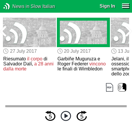
Sign In
News in Slow Italian
27 July 2017
20 July 2017
13 Jul
Riesumato
il corpo
di
Garbiñe Muguruza e
Jelani, il 
Salvador Dalí,
a 28 anni
Roger Federer
vincono
ossession
dalla morte
le finali di Wimbledon
smartpho
dello zoo