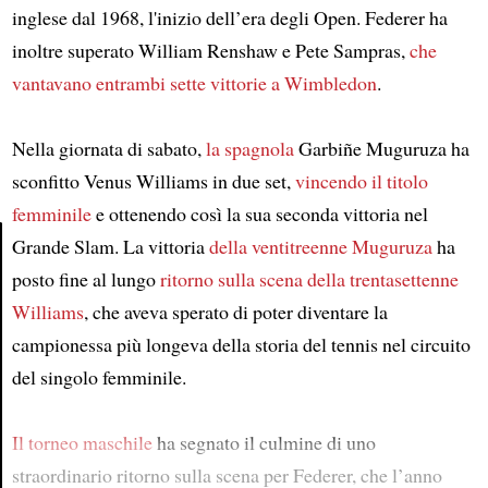
inglese dal 1968, l'inizio dell’era degli Open. Federer ha
inoltre superato William Renshaw e Pete Sampras,
che
vantavano entrambi sette vittorie a Wimbledon
.
Nella giornata di sabato,
la spagnola
Garbiñe Muguruza ha
sconfitto Venus Williams in due set,
vincendo il titolo
femminile
e ottenendo così la sua seconda vittoria nel
Grande Slam. La vittoria
della ventitreenne Muguruza
ha
posto fine al lungo
ritorno sulla scena
della trentasettenne
Article
Williams
, che aveva sperato di poter diventare la
campionessa più longeva della storia del tennis nel circuito
del singolo femminile.
Il torneo maschile
ha segnato il culmine di uno
straordinario ritorno sulla scena per Federer, che l’anno