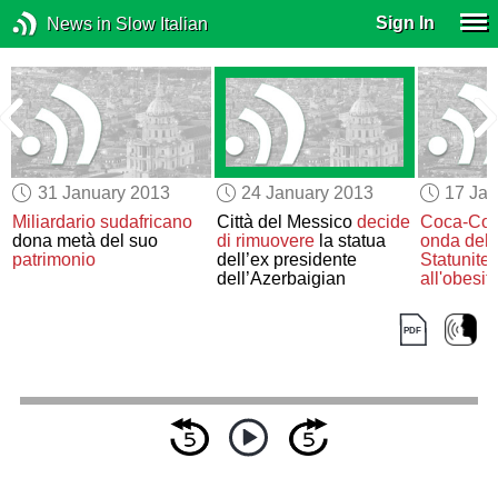
Sign In
News in Slow Italian
31 January 2013
24 January 2013
17 Jan
Miliardario sudafricano
Città del Messico
decide
Coca-Col
dona metà del suo
di rimuovere
la statua
onda della
patrimonio
dell’ex presidente
Statunite
dell’Azerbaigian
all'obesit