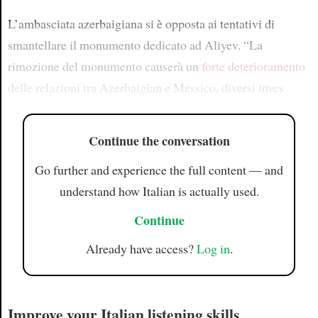
L’ambasciata azerbaigiana si è opposta ai tentativi di
smantellare il monumento dedicato ad Aliyev. “La
rimozione del monumento causerà un
forte deterioramento
delle relazioni tra Azerbaigian e Messico, diversi inves
Continue the conversation
Go further and experience the full content — and
understand how Italian is actually used.
Continue
Already have access?
Log in
.
Improve your Italian listening skills