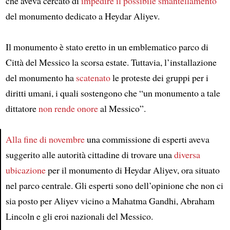
che aveva cercato di
impedire il possibile smantellamento
del monumento dedicato a Heydar Aliyev.
Il monumento è stato eretto in un emblematico parco di
Città del Messico la scorsa estate. Tuttavia, l’installazione
del monumento ha
scatenato
le proteste dei gruppi per i
diritti umani, i quali sostengono che “un monumento a tale
dittatore
non rende onore
al Messico”.
Alla fine di novembre
una commissione di esperti aveva
suggerito alle autorità cittadine di trovare una
diversa
Article
ubicazione
per il monumento di Heydar Aliyev, ora situato
nel parco centrale. Gli esperti sono dell’opinione che non ci
sia posto per Aliyev vicino a Mahatma Gandhi, Abraham
Lincoln e gli eroi nazionali del Messico.