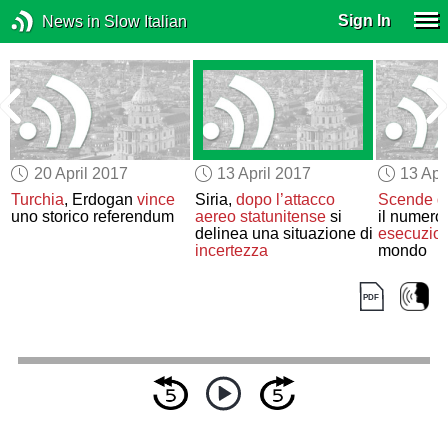
Sign In
News in Slow Italian
20 April 2017
13 April 2017
13 Apr
Turchia
, Erdogan
vince
Siria,
dopo l’attacco
Scende
d
uno storico referendum
aereo statunitense
si
il numero 
delinea una situazione di
esecuzioni
incertezza
mondo