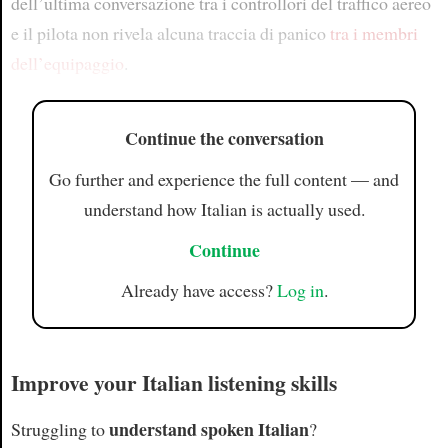
dell’ultima conversazione tra i controllori del traffico aereo
e il pilota non rivela alcuna traccia di panico
tra i membri
dell’equipaggio
.
Continue the conversation
Go further and experience the full content — and
understand how Italian is actually used.
Continue
Already have access?
Log in
.
Improve your Italian listening skills
understand spoken Italian
Struggling to
?