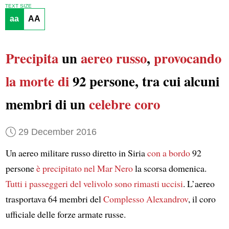
TEXT SIZE
aa
AA
Precipita
un
aereo russo
,
provocando
la morte di
92 persone, tra cui alcuni
membri di un
celebre coro
29 December 2016
Un aereo militare russo diretto in Siria
con a bordo
92
persone
è precipitato nel Mar Nero
la scorsa domenica.
Tutti i passeggeri del velivolo
sono rimasti uccisi
. L’aereo
trasportava 64 membri del
Complesso Alexandrov
, il coro
ufficiale delle forze armate russe.