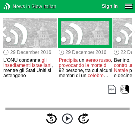
Sign In
News in Slow Italian
29 December 2016
29 December 2016
22 De
L’ONU condanna
gli
Precipita
un
aereo russo
,
Berlino,
u
insediamenti israeliani
,
provocando la morte di
contro un
mentre gli Stati Uniti si
92 persone, tra cui alcuni
Natale
pro
astengono
membri di un
celebre
e decine di
coro