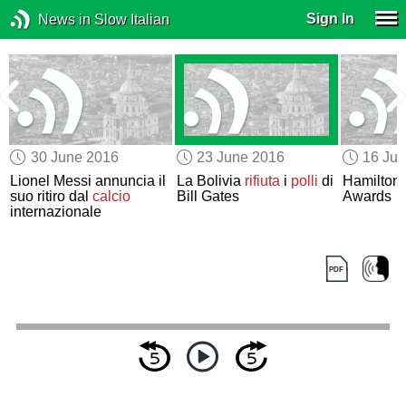
Sign In
News in Slow Italian
30 June 2016
23 June 2016
16 Ju
n
Lionel Messi annuncia il
La Bolivia
rifiuta
i
polli
di
Hamilton
suo ritiro dal
calcio
Bill Gates
Awards
internazionale