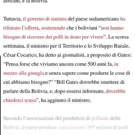
africani, e la Bolivia.
Tuttavia,
il governo di sinistra
del paese sudamericano
ha
rifiutato l’offerta
,
sostenendo
che i boliviani “
non hanno
bisogno di ricevere dei polli in dono
per vivere
”. La scorsa
settimana, il ministro per il Territorio e lo Sviluppo Rurale,
César Cocarico, ha detto ai giornalisti, a proposito di Gates:
“Pensa forse che viviamo ancora come 500 anni fa,
in
mezzo alla giungla
e senza sapere come produrre le cose di
Article
cui abbiamo bisogno?” “Bill Gates dovrebbe smettere di
parlare della Bolivia, e, dopo essersi informato,
dovrebbe
chiederci scusa
”, ha aggiunto il ministro.
Secondo l’associazione dei produttori di
pollame
della
Bolivia, il paese produce
annualmente
197 milioni di polli