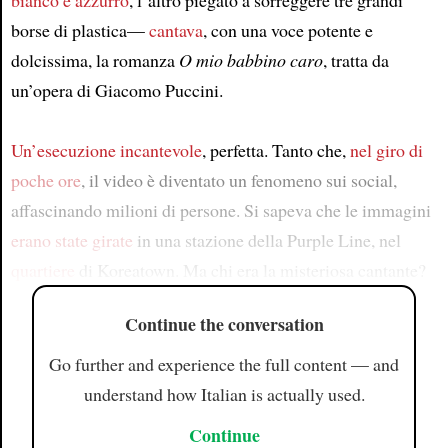
bianco e azzurro
, l’altro piegato a sorreggere tre grandi
borse di plastica—
cantava
, con una voce potente e
dolcissima, la romanza
O mio babbino caro
, tratta da
un’opera di Giacomo Puccini.
Un’esecuzione incantevole
, perfetta. Tanto che,
nel giro di
poche ore
, il video è diventato un fenomeno sui social,
affascinando milioni di persone. Si sapeva che le immagini
erano state girate
in una stazione della Purple Line, nel
quartiere
di Koreatown. Ma chi era la misteriosa cantante?
Continue the conversation
Go further and experience the full content — and
understand how Italian is actually used.
Continue