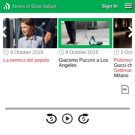
Sign In
News in Slow Italian
9 October 2019
9 October 2019
2 Octo
La nemica del popolo
Giacomo Puccini a Los
Polemich
Angeles
Gucci chi
Settimana
Milano