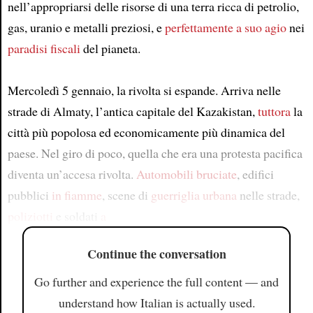
nell’appropriarsi delle risorse di una terra ricca di petrolio,
gas, uranio e metalli preziosi, e
perfettamente a suo agio
nei
paradisi fiscali
del pianeta.
Mercoledì 5 gennaio, la rivolta si espande. Arriva nelle
strade di Almaty, l’antica capitale del Kazakistan,
tuttora
la
città più popolosa ed economicamente più dinamica del
paese. Nel giro di poco, quella che era una protesta pacifica
diventa un’accesa rivolta.
Automobili bruciate
, edifici
pubblici
in fiamme
, scene di
guerriglia urbana
nelle strade,
poliziotti
e soldati
a
Continue the conversation
Go further and experience the full content — and
understand how Italian is actually used.