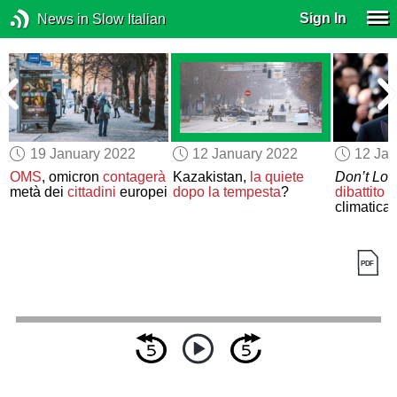
Sign In
News in Slow Italian
19 January 2022
12 January 2022
12 Jan
o
OMS
, omicron
contagerà
Kazakistan,
la quiete
Don’t Lo
metà dei
cittadini
europei
dopo la tempesta
?
dibattito
su
climatica