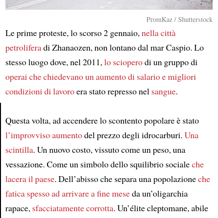
PromKaz / Shutterstock
Le prime proteste, lo scorso 2 gennaio,
nella città
petrolifera
di Zhanaozen, non lontano dal mar Caspio. Lo
stesso luogo dove, nel 2011,
lo sciopero
di un gruppo di
operai
che chiedevano un aumento di salario e migliori
condizioni di lavoro
era stato represso nel
sangue
.
Questa volta, ad accendere lo scontento popolare è stato
Article
l’improvviso aumento
del prezzo degli idrocarburi.
Una
scintilla
. Un nuovo costo, vissuto come un peso, una
vessazione. Come un simbolo dello squilibrio sociale
che
lacera il paese
. Dell’abisso che separa una popolazione
che
fatica spesso ad arrivare a fine mese
da un’oligarchia
rapace,
sfacciatamente corrotta
. Un’élite cleptomane, abile