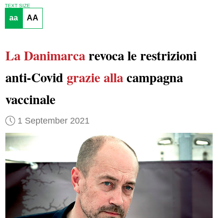
TEXT SIZE
aa
AA
La Danimarca
revoca le restrizioni
anti-Covid
grazie alla
campagna
vaccinale
1 September 2021