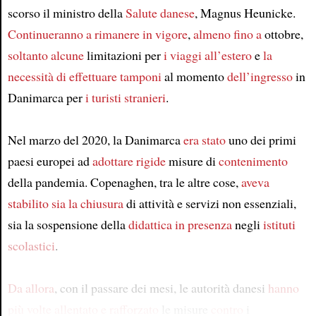
scorso il ministro della
Salute
danese
, Magnus Heunicke.
Continueranno a
rimanere in vigore
,
almeno fino a
ottobre,
soltanto alcune
limitazioni per
i viaggi all’estero
e
la
necessità di
effettuare tamponi
al momento
dell’ingresso
in
Danimarca per
i turisti stranieri
.
Nel marzo del 2020, la Danimarca
era stato
uno dei primi
paesi europei ad
adottare
rigide
misure di
contenimento
della pandemia. Copenaghen, tra le altre cose,
aveva
stabilito
sia la chiusura
di attività e servizi non essenziali,
sia la sospensione della
didattica in presenza
negli
istituti
scolastici
.
Da allora
, con il passare dei mesi, le autorità danesi
hanno
più volte allentato e rafforzato
le misure
contro
i