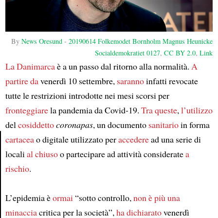
By
News Oresund
-
20190614 Folkemodet Bornholm Magnus Heunicke
Socialdemokratiet 0127
,
CC BY 2.0
,
Link
La Danimarca
è a un passo dal ritorno alla normalità.
A
partire da
venerdì 10 settembre,
saranno
infatti revocate
tutte le restrizioni introdotte nei mesi scorsi per
fronteggiare
la pandemia da Covid-19.
Tra queste
,
l’utilizzo
del
cosiddetto
coronapas
, un documento
sanitario
in forma
cartacea
o digitale utilizzato per
accedere
ad una serie di
locali
al chiuso
o partecipare ad attività considerate
a
Article
rischio
.
L’epidemia è
ormai
“sotto controllo,
non è più una
minaccia
critica per la società”,
ha dichiarato
venerdì