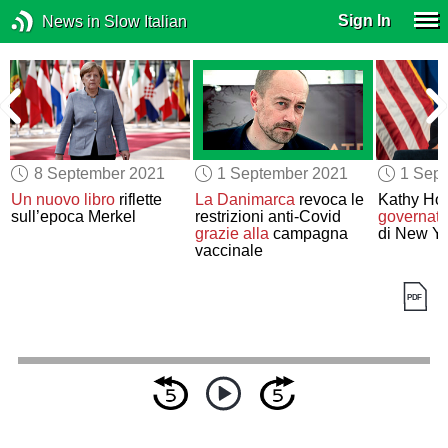
Sign In
News in Slow Italian
8 September 2021
1 September 2021
1 Sep
Un nuovo libro
riflette
La Danimarca
revoca le
Kathy Hoc
sull’epoca Merkel
restrizioni anti-Covid
governatr
grazie alla
campagna
di New Y
vaccinale