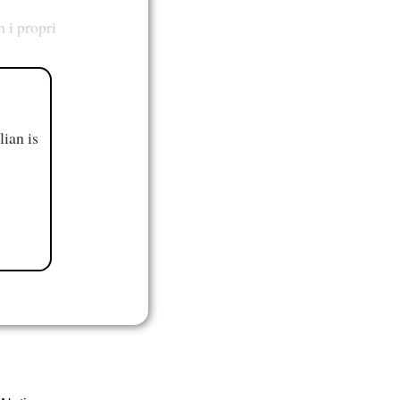
 i propri
ian is