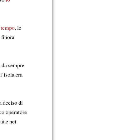
i tempo
, le
 finora
ti da sempre
l’isola era
a deciso di
co operatore
tà e nei