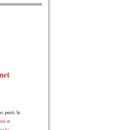
rnet
, però, le
ate
o
rso
lo