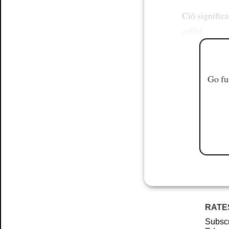
Ciò signific
cellul
Go fu
RATE
Subscr