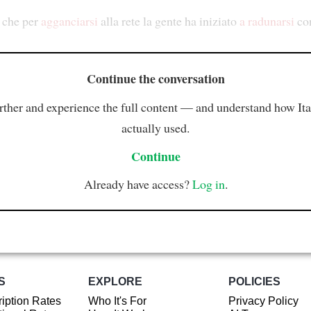
a che per
agganciarsi
alla rete la gente ha iniziato
a radunarsi
con
Continue the conversation
rther and experience the full content — and understand how Ital
actually used.
Continue
Already have access?
Log in
.
S
EXPLORE
POLICIES
iption Rates
Who It's For
Privacy Policy