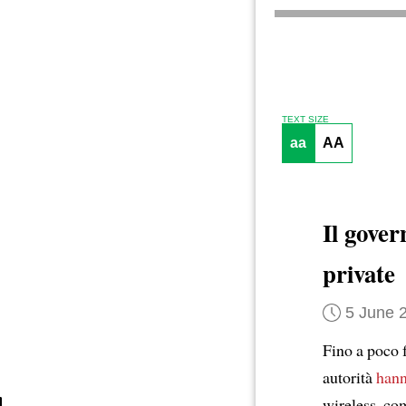
TEXT SIZE
aa
AA
Il gover
private
5 June 
Fino a poco f
autorità
hann
wireless, com