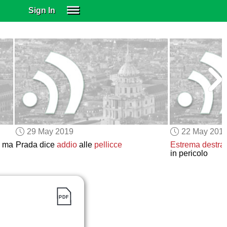
Sign In
SIGN IN
SUBSCRIBE
EDUCATIONAL LICENSES
GIFT CARDS
OTHER LANGUAGES
ABOUT US
ALEXA
29 May 2019
22 May 201
ADJUST COLORS
ma
Prada dice
addio
alle
pellicce
Estrema destra
in pericolo