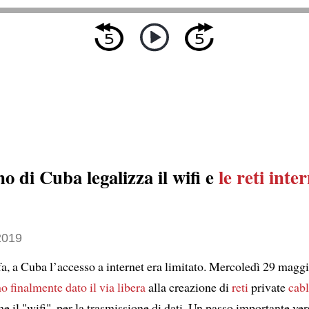
no di Cuba legalizza il wifi e
le reti inte
2019
a, a Cuba l’accesso a internet era limitato. Mercoledì 29 maggio
o finalmente dato il via libera
alla creazione di
reti
private
cabl
e il "wifi", per la trasmissione di dati. Un passo importante ve