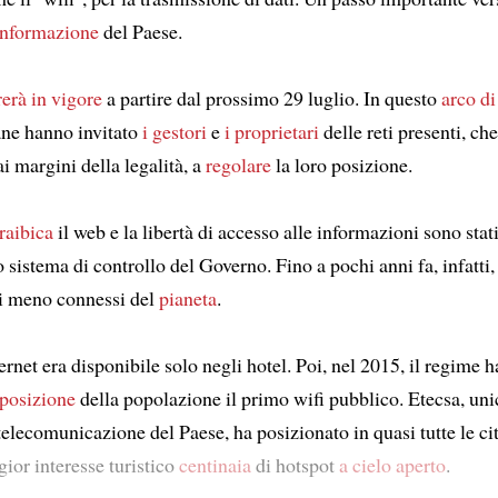
'informazione
del Paese.
rerà in vigore
a partire dal prossimo 29 luglio. In questo
arco d
ane hanno invitato
i gestori
e
i proprietari
delle reti presenti, che
i margini della legalità, a
regolare
la loro posizione.
raibica
il web e la libertà di accesso alle informazioni sono sta
do sistema di controllo del Governo. Fino a pochi anni fa, infatti, 
i meno connessi del
pianeta
.
rnet era disponibile solo negli hotel. Poi, nel 2015, il regime h
sposizione
della popolazione il primo wifi pubblico. Etecsa, uni
 telecomunicazione del Paese, ha posizionato in quasi tutte le cit
ior interesse turistico
centinaia
di hotspot
a cielo aperto
.