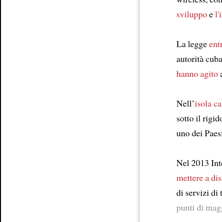
sviluppo
e
l
Article
La legge
ent
autorità cub
hanno agito
a
Nell’
isola ca
sotto il rigi
uno dei Paes
Nel 2013 Inte
mettere a di
di servizi di
punti di magg