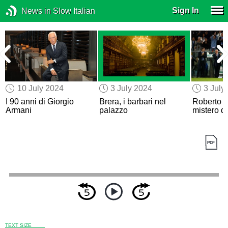
Sign In
News in Slow Italian
10 July 2024
3 July 2024
3 July
I 90 anni di Giorgio
Brera, i barbari nel
Roberto B
Armani
palazzo
mistero de
TEXT SIZE