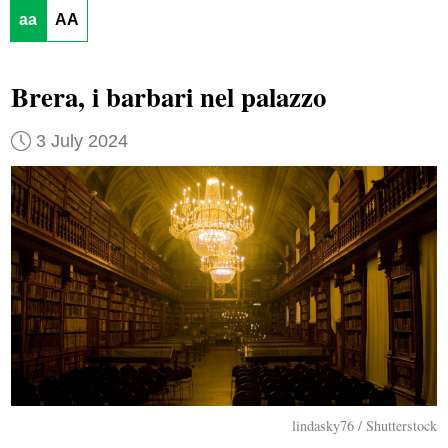
aa
AA
Brera, i barbari nel palazzo
3 July 2024
lindasky76 / Shutterstock