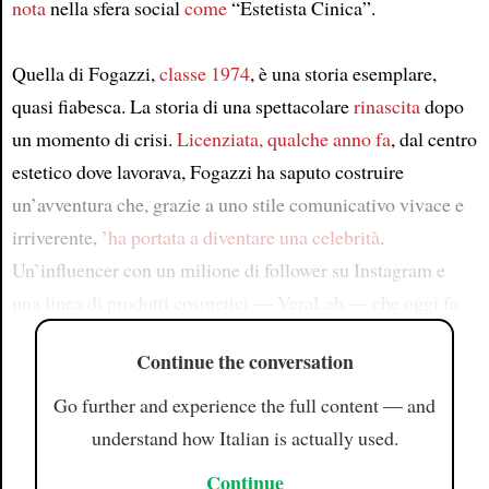
nota
nella sfera social
come
“Estetista Cinica”.
Quella di Fogazzi,
classe 1974
, è una storia esemplare,
quasi fiabesca. La storia di una spettacolare
rinascita
dopo
un momento di crisi.
Licenziata, qualche anno fa
, dal centro
estetico dove lavorava, Fogazzi ha saputo costruire
un’avventura che, grazie a uno stile comunicativo vivace e
irriverente,
’ha portata a diventare una celebrità
.
Un’influencer con un milione di follower su Instagram e
una linea di prodotti cosmetici — VeraLab — che oggi fa
Continue the conversation
Go further and experience the full content — and
understand how Italian is actually used.
Continue