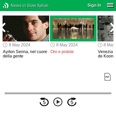
Sign In
News in Slow Italian
8 May 2024
8 May 2024
8 May
Ayrton Senna, nel cuore
Oro e pistole
Venezia c
della gente
de Kooni