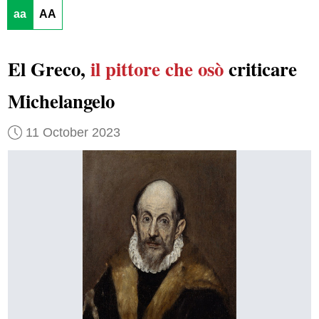
aa
AA
El Greco,
il pittore
che osò
criticare
Michelangelo
11 October 2023