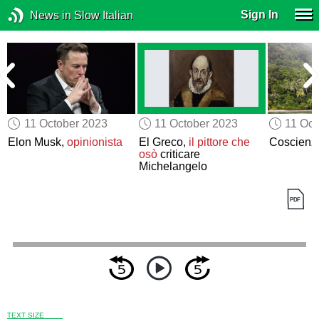
Sign In
News in Slow Italian
11 October 2023
11 October 2023
11 Oct
Elon Musk,
opinionista
El Greco,
il pittore
che
Coscienza
osò
criticare
Michelangelo
TEXT SIZE