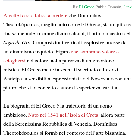
By
El Greco
Public Domain,
Link
A volte faccio fatica a credere
che Domínikos
Theotokópoulos, meglio noto come El Greco, sia un pittore
rinascimentale, o, come dicono alcuni, il primo maestro del
Siglo de Oro
. Composizioni verticali, esplosive, mosse da
un dinamismo inquieto. Figure
che sembrano volare e
sciogliersi
nel colore, nella purezza di un’emozione
mistica. El Greco mette in scena il sacrificio e l’estasi.
Anticipa la sensibilità espressionista del Novecento con una
Article
pittura che si fa concetto e sfiora l’esperienza astratta.
La biografia di El Greco è la traiettoria di un uomo
ambizioso.
Nato nel 1541 nell’isola di Creta
, allora parte
della Serenissima Repubblica di Venezia, Domínikos
Theotokópoulos si formò nel contesto dell’arte bizantina,