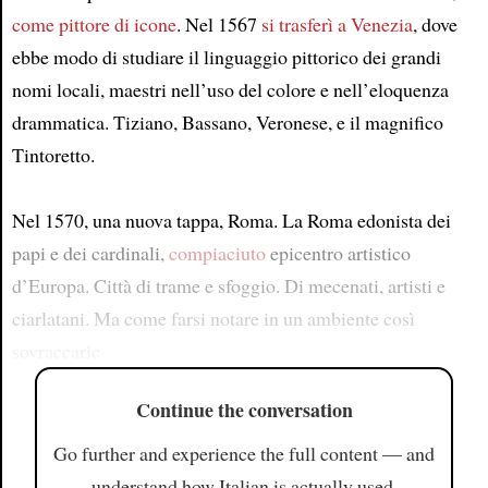
come pittore di icone
. Nel 1567
si trasferì a Venezia
, dove
ebbe modo di studiare il linguaggio pittorico dei grandi
nomi locali, maestri nell’uso del colore e nell’eloquenza
drammatica. Tiziano, Bassano, Veronese, e il magnifico
Tintoretto.
Nel 1570, una nuova tappa, Roma. La Roma edonista dei
papi e dei cardinali,
compiaciuto
epicentro artistico
d’Europa. Città di trame e sfoggio. Di mecenati, artisti e
ciarlatani. Ma come farsi notare in un ambiente così
sovraccaric
Continue the conversation
Go further and experience the full content — and
understand how Italian is actually used.