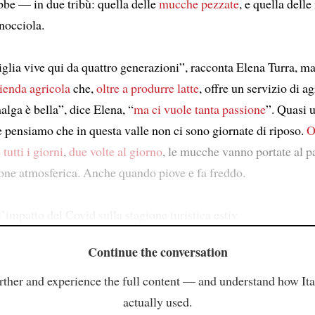
e — in due tribù: quella delle
mucche pezzate
, e quella dell
nocciola.
glia vive qui da quattro generazioni”, racconta Elena Turra, m
ienda agricola
che,
oltre a produrre latte
, offre un servizio di a
alga è bella”, dice Elena, “
ma ci vuole tanta passione
”. Quasi 
e pensiamo che in questa valle non ci sono giornate di riposo.
O
tutti i giorni
,
due volte al giorno
, le mucche vanno portate al p
one atmosferica. Anche quando piove e fa freddo.
l’impatto del Covid sulla stagione turistica estiv
Continue the conversation
rther and experience the full content — and understand how Ital
actually used.