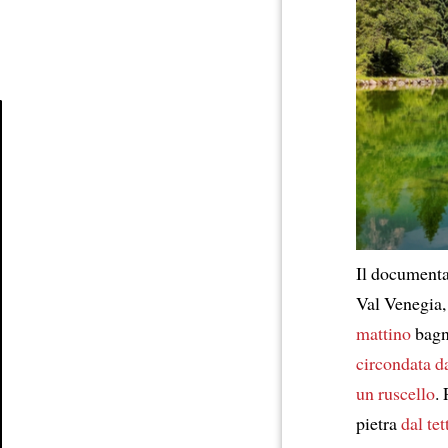
Article
Il documentar
Val Venegia,
mattino
bagn
circondata d
un ruscello
.
pietra
dal te