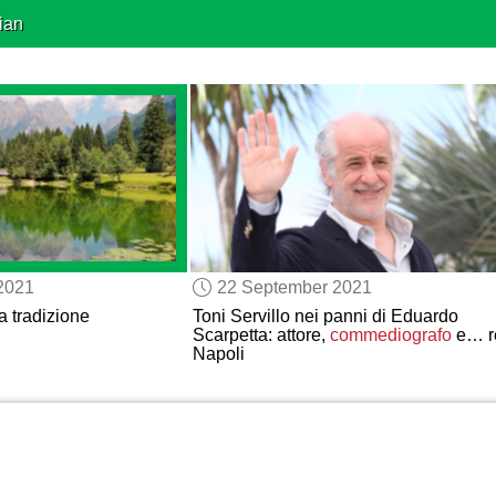
ian
2021
22 September 2021
ca tradizione
Toni Servillo nei panni di Eduardo
Scarpetta: attore,
commediografo
e… re
Napoli