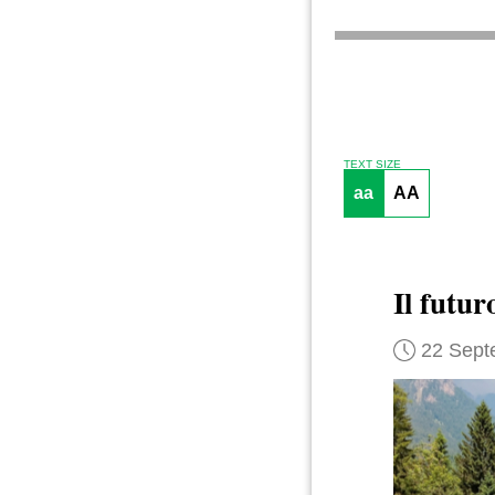
TEXT SIZE
aa
AA
Il futur
22 Sept