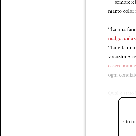
— sembrerebb
manto color 
“La mia fami
malga
,
un’az
“La vita di m
vocazione, s
essere munte 
ogni condizi
Qual è stato 
Go fu