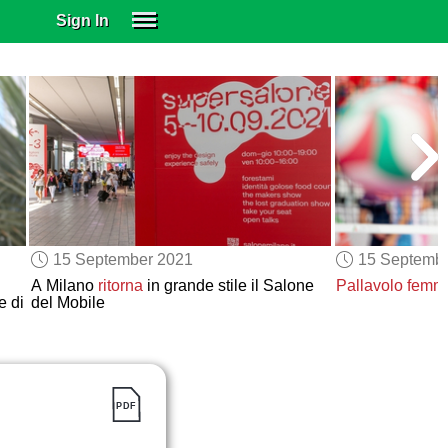
Sign In
SIGN IN
SUBSCRIBE
EDUCATIONAL LICENSES
GIFT CARDS
OTHER LANGUAGES
ABOUT US
ALEXA
15 September 2021
15 Septemb
ADJUST COLORS
A Milano
ritorna
in grande stile il Salone
Pallavolo femmi
 di
del Mobile