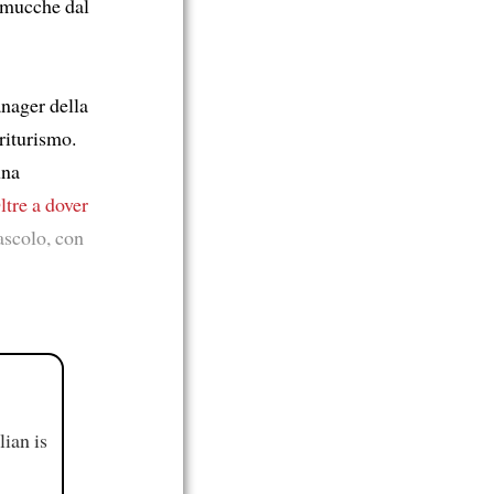
e mucche dal
anager della
griturismo.
una
ltre a dover
ascolo, con
ian is