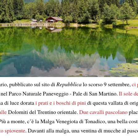
io, pubblicato sul sito di
Repubblica
lo scorso 9 settembre,
ci
 nel Parco Naturale Paneveggio - Pale di San Martino.
Il sole d
a di luce dorata
i prati e i boschi di pini
di questa vallata di ori
alle
Dolomiti del Trentino orientale.
Due cavalli
pascolano
plac
 Più a monte, c’è la Malga Venegiota di Tonadico, una bella cos
tto spiovente
. Davanti alla malga, una ventina di mucche al pasc