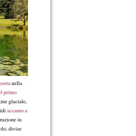
 porta
nella
el primo
gine glaciale,
idi
accanto a
truzione in
olo, divise