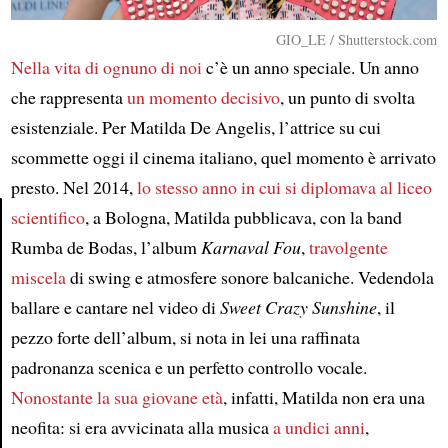
GIO_LE / Shutterstock.com
Nella vita di ognuno di noi
c’è un anno speciale. Un anno
che rappresenta
un momento decisivo
, un punto di svolta
esistenziale. Per Matilda De Angelis, l’attrice su cui
scommette oggi il cinema italiano, quel momento è arrivato
presto. Nel 2014,
lo stesso anno
in cui si diplomava al liceo
scientifico
, a Bologna, Matilda pubblicava, con la band
Rumba de Bodas, l’album
Karnaval Fou
,
travolgente
Article
miscela
di swing e atmosfere sonore balcaniche. Vedendola
ballare e cantare nel video di
Sweet Crazy Sunshine
, il
pezzo forte dell’album, si nota in lei una raffinata
padronanza scenica e un perfetto controllo vocale.
Nonostante la sua giovane età
, infatti, Matilda non era una
neofita: si era avvicinata alla musica
a undici anni
,