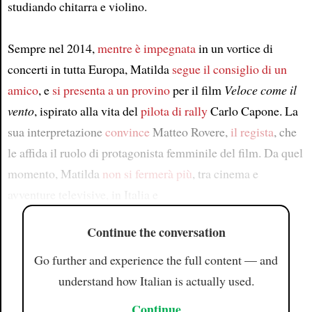
studiando chitarra e violino.
Sempre nel 2014,
mentre è impegnata
in un vortice di
concerti in tutta Europa, Matilda
segue il consiglio di un
amico
, e
si presenta a un provino
per il film
Veloce come il
vento
, ispirato alla vita del
pilota di rally
Carlo Capone. La
sua interpretazione
convince
Matteo Rovere,
il regista
, che
le affida il ruolo di protagonista femminile del film. Da quel
momento, Matilda
non si fermerà più
, tra cinema e
avventure televisive, in Italia e
Continue the conversation
Go further and experience the full content — and
understand how Italian is actually used.
Continue