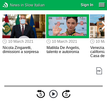
Sign In
News in Slow Italian
10 March 2021
10 March 2021
10 Ma
a
Nicola Zingaretti,
Matilda De Angelis,
Venezia, 
a
dimissioni a sorpresa
talento e autoironia
californi
Casa dei 