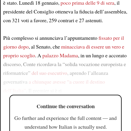
è stato. Lunedì 18 gennaio,
poco prima delle 9 di sera
, il
presidente del Consiglio otteneva la fiducia dell’assemblea,
con 321 voti a favore, 259 contrari e 27 astenuti.
Più complesso si annunciava l’appuntamento
fissato
per il
giorno dopo
, al Senato, che
minacciava di essere
un vero e
proprio scoglio
. A
palazzo Madama
, in un lungo e accorato
discorso, Conte ricordava la “solida vocazione europeista e
riformatrice”
del suo esecutivo
, aprendo l’alleanza
governativa
a chiunque avesse “a cuore il destino
dell’Italia”
. Il premier si è ri
Continue the conversation
Go further and experience the full content — and
understand how Italian is actually used.