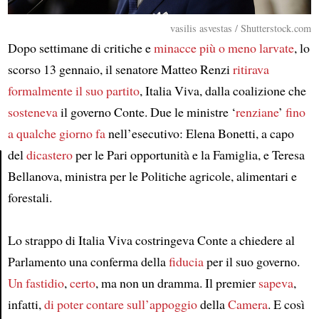
vasilis asvestas / Shutterstock.com
Dopo settimane di critiche e
minacce più o meno larvate
, lo
scorso 13 gennaio, il senatore Matteo Renzi
ritirava
formalmente il suo partito
, Italia Viva, dalla coalizione che
sosteneva
il governo Conte. Due le ministre ‘
renziane
’
fino
a qualche giorno fa
nell’esecutivo: Elena Bonetti, a capo
del
dicastero
per le Pari opportunità e la Famiglia, e Teresa
Bellanova, ministra per le Politiche agricole, alimentari e
Article
forestali.
Lo strappo di Italia Viva costringeva Conte a chiedere al
Parlamento una conferma della
fiducia
per il suo governo.
Un fastidio
,
certo
, ma non un dramma. Il premier
sapeva
,
infatti,
di poter contare sull’appoggio
della
Camera
. E così