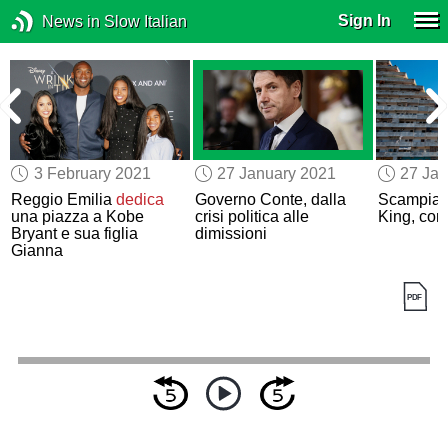
Sign In
News in Slow Italian
3 February 2021
27 January 2021
27 Jan
Reggio Emilia
dedica
Governo Conte, dalla
Scampia 
una piazza a Kobe
crisi politica alle
King, cont
Bryant e sua figlia
dimissioni
Gianna