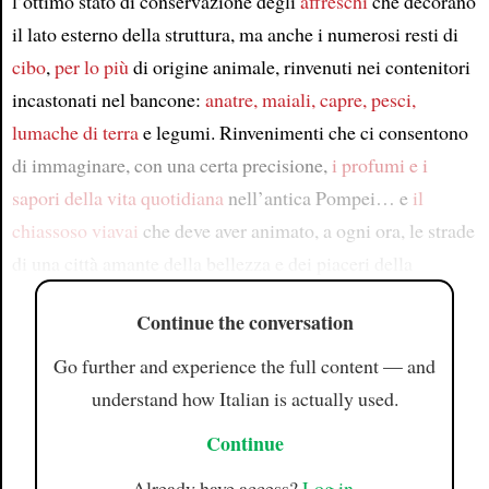
l’ottimo stato di conservazione degli
affreschi
che decorano
il lato esterno della struttura, ma anche i numerosi resti di
cibo
,
per lo più
di origine animale, rinvenuti nei contenitori
incastonati nel bancone:
anatre, maiali, capre, pesci,
lumache di terra
e legumi. Rinvenimenti che ci consentono
di immaginare, con una certa precisione,
i profumi e i
sapori
della vita quotidiana
nell’antica Pompei… e
il
chiassoso viavai
che deve aver animato, a ogni ora, le strade
di una città amante della bellezza e dei piaceri della
Continue the conversation
Go further and experience the full content — and
understand how Italian is actually used.
Continue
Already have access?
Log in
.