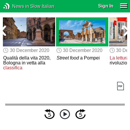
Sign In
News in Slow Italian
30 December 2020
30 December 2020
30 De
Qualità della vita 2020,
Street food
a Pompei
La lettura
Bologna in vetta alla
rivoluzion
classifica