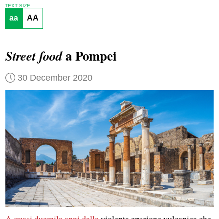
TEXT SIZE
aa
AA
a Pompei
Street food
30 December 2020
A quasi duemila anni dalla
violenta eruzione vulcanica che,