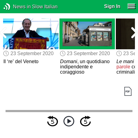
Sign In
News in Slow Italian
23 September 2020
23 September 2020
23 Se
Il ‘re’ del Veneto
Domani
, un quotidiano
Le mani 
indipendente e
parole
con
coraggioso
criminalit