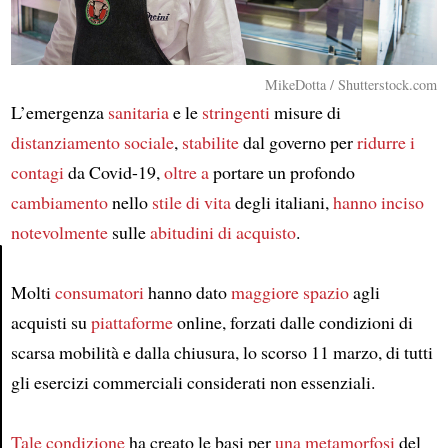
MikeDotta / Shutterstock.com
L’emergenza
sanitaria
e le
stringenti
misure di
distanziamento sociale
,
stabilite
dal governo per
ridurre
i
contagi
da Covid-19,
oltre a
portare un profondo
cambiamento
nello
stile di vita
degli italiani,
hanno inciso
notevolmente
sulle
abitudini di acquisto
.
Molti
consumatori
hanno dato
maggiore spazio
agli
Article
acquisti su
piattaforme
online, forzati dalle condizioni di
scarsa mobilità e dalla chiusura, lo scorso 11 marzo, di tutti
gli esercizi commerciali considerati non essenziali.
Tale condizione
ha creato le basi per
una metamorfosi
del