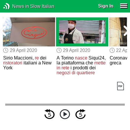
Sign In
News in Slow Italian
29 April 2020
29 April 2020
22 Apr
Sirio Maccioni,
re
dei
A Torino
nasce
Siqui24,
Coronavir
il
ristoratori
italiani a New
la piattaforma che
mette
greca
i
York
in rete
i prodotti dei
negozi di quartiere