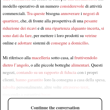
modello operativo di un numero
considerevole
di attività
commerciali.
Tra queste
bisogna
annoverare
i
negozi di
quartiere
, che, di fronte alla prospettiva di una
pesante
riduzione dei ricavi
e di
una ripartenza alquanto incerta
,
si
sono dati da fare
, per mettere i loro prodotti su
vetrine
online e
adottare
sistemi di
consegne a domicilio
.
Mi riferisco alla
macelleria
sotto casa, al
fruttivendolo
dietro l’angolo
, o alle piccole botteghe
alimentari
. Questi
negozi,
contando su
un rapporto di fiducia
con i propri
clienti,
hanno garantito
loro la consegna a casa della spesa,
talvolta
personalmente, altre volte
attraverso terzi
,
riuscendo a garantirsi
buon
Continue the conversation