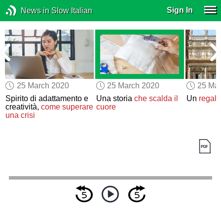
Sign In
News in Slow Italian
25 March 2020
25 March 2020
25 Ma
Spirito di adattamento e
Una storia
che scalda il
Un
regalo
o
creatività,
come superare
cuore
una crisi