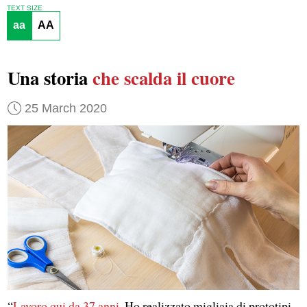
TEXT SIZE
aa
AA
Una storia
che scalda il cuore
25 March 2020
“
Lavoro qui da 37 anni
. Ho realizzato migliaia di prototipi,