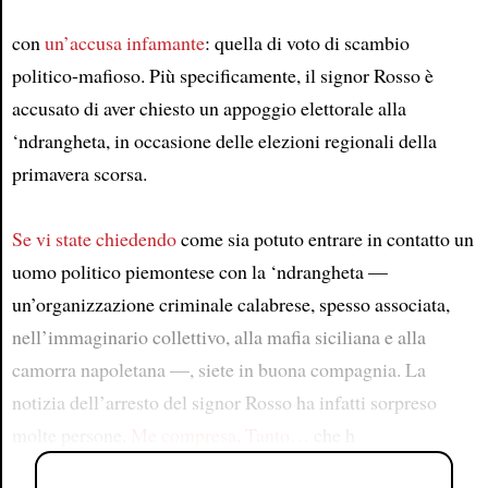
con
un’accusa infamante
: quella di voto di scambio
politico-mafioso. Più specificamente, il signor Rosso è
accusato di aver chiesto un appoggio elettorale alla
‘ndrangheta, in occasione delle elezioni regionali della
primavera scorsa.
Se vi state chiedendo
come sia potuto entrare in contatto un
uomo politico piemontese con la ‘ndrangheta —
un’organizzazione criminale calabrese, spesso associata,
nell’immaginario collettivo, alla mafia siciliana e alla
camorra napoletana —, siete in buona compagnia. La
notizia dell’arresto del signor Rosso ha infatti sorpreso
molte persone.
Me compresa
.
Tanto…
che h