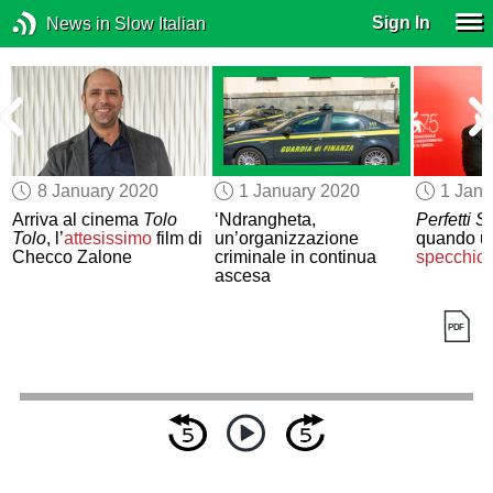
Sign In
News in Slow Italian
8 January 2020
1 January 2020
1 Janu
Arriva al cinema
Tolo
‘Ndrangheta,
Perfetti S
Tolo
, l’
attesissimo
film di
un’organizzazione
quando un
Checco Zalone
criminale in continua
specchio 
ascesa