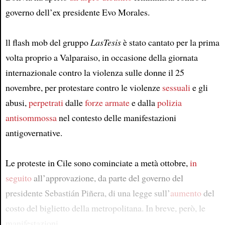
governo dell’ex presidente Evo Morales.
ll flash mob del gruppo
LasTesis
è stato cantato per la prima
volta proprio a Valparaiso, in occasione della giornata
internazionale contro la violenza sulle donne il 25
novembre, per protestare contro le violenze
sessuali
e gli
abusi,
perpetrati
dalle
forze armate
e dalla
polizia
antisommossa
nel contesto delle manifestazioni
antigovernative.
Le proteste in Cile sono cominciate a metà ottobre,
in
seguito
all’approvazione, da parte del governo del
presidente Sebastián Piñera, di una legge sull’
aumento
del
costo del biglietto della metropolitana. In breve, però, le
manifestazioni