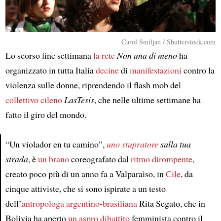
Carol Smiljan / Shutterstock.com
Lo scorso fine settimana
la rete
Non una di meno
ha
organizzato in tutta Italia
decine
di
manifestazioni
contro la
violenza sulle donne, riprendendo il flash mob del
collettivo
cileno
LasTesis
, che nelle ultime settimane ha
fatto il giro del mondo.
“Un violador en tu camino”,
uno stupratore
sulla tua
strada
, è
un brano
coreografato dal
ritmo dirompente
,
Article
creato poco più di un anno fa a Valparaìso, in
Cile
, da
cinque attiviste, che si sono ispirate a un testo
dell’
antropologa
argentino-brasiliana
Rita Segato, che in
Bolivia ha aperto
un aspro dibattito
femminista contro il