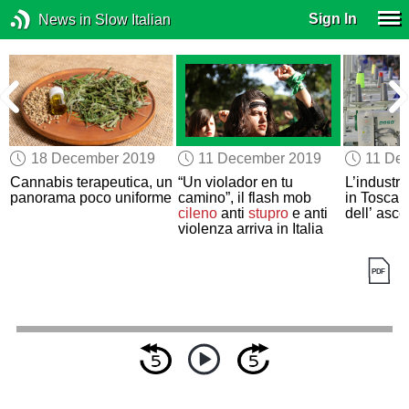
Sign In
News in Slow Italian
18 December 2019
11 December 2019
11 De
Cannabis terapeutica, un
“Un violador en tu
L’industri
panorama poco uniforme
camino”, il flash mob
in Toscan
cileno
anti
stupro
e anti
dell’ asc
violenza arriva in Italia