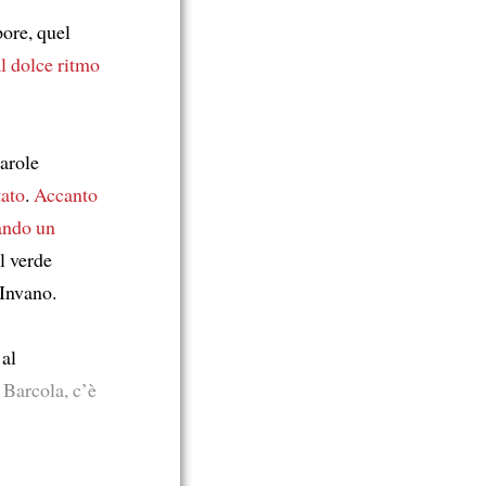
pore, quel
al dolce ritmo
Parole
tato
.
Accanto
ando un
l verde
 Invano.
 al
 Barcola, c’è