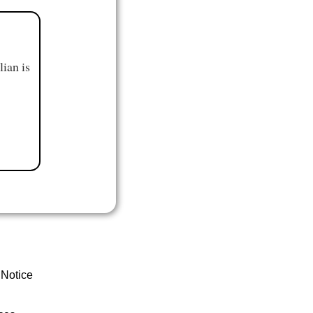
ian is
 Notice