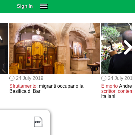
Sign In
SIGN IN
SUBSCRIBE
EDUCATIONAL LICENSES
GIFT CARDS
OTHER LANGUAGES
ABOUT US
ALEXA
24 July 2019
24 July 201
ADJUST COLORS
Sfruttamento
: migranti occupano la
È morto
Andrea 
Basilica di Bari
scrittori conte
italiani