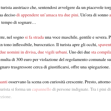
 turista austriaco che, sentendosi avvolgere da un piacevole tor
ha deciso
di appendere un’amaca tra due pini
. Un’ora di sonno
Il tempo di sognare…
nte, nel sogno
si fa strada
una voce maschile, gentile e severa. 
n tono inflessibile, burocratico. Il turista apre gli occhi,
spaven
due uomini in divisa
,
due vigili urbani
. Uno dei due
sta compil
 multa di 300 euro per violazione del regolamento comunale su
gnaro trasgressore cerca di giustificarsi, offre una spiegazione.
anti
osservano la scena con curiosità crescente. Presto, attorno
turista si forma un
capannello
di persone indignate. Tra i pini di
ezione.