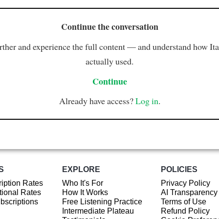
Continue the conversation
rther and experience the full content — and understand how Ital
actually used.
Continue
Already have access?
Log in
.
S
EXPLORE
POLICIES
iption Rates
Who It's For
Privacy Policy
ional Rates
How It Works
AI Transparency
ubscriptions
Free Listening Practice
Terms of Use
Intermediate Plateau
Refund Policy