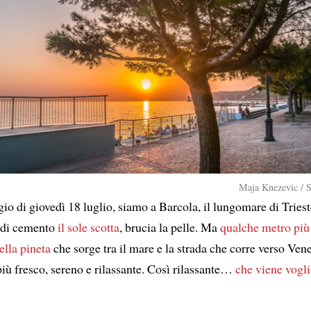
Maja Knezevic / 
io di giovedì 18 luglio, siamo a Barcola, il lungomare di Triest
 di cemento
il sole scotta
, brucia la pelle. Ma
qualche metro più 
ella pineta
che sorge tra il mare e la strada che corre verso Vene
iù fresco, sereno e rilassante. Così rilassante…
che viene vogli