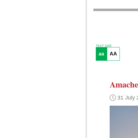
TEXT SIZE
aa
AA
Amach
31 July