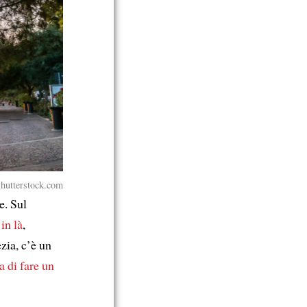
Shutterstock.com
e. Sul
in là
,
zia, c’è un
a di fare un