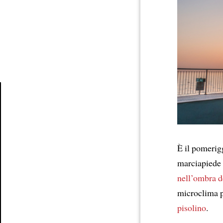
Article
È il pomerigg
marciapiede
nell’ombra
d
microclima p
pisolino
.