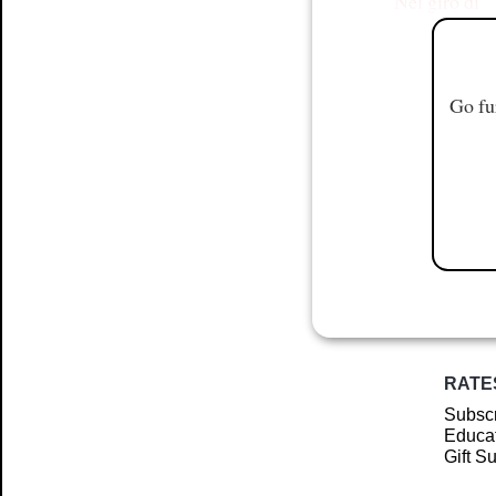
Nel giro di
Go fu
RATE
Subscr
Educat
Gift S