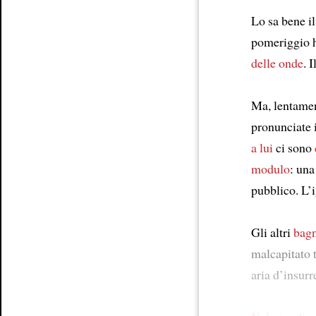
Lo sa bene il
pomeriggio 
delle onde
. 
Ma, lentame
pronunciate i
a lui
ci sono
modulo
: una
pubblico. L’i
Gli altri
bagn
malcapitato 
aria d’insurr