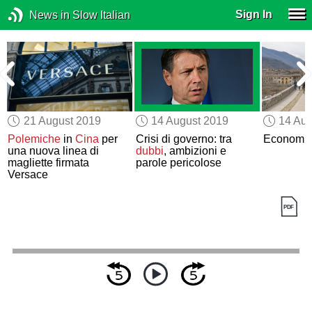
Sign In
News in Slow Italian
21 August 2019
14 August 2019
14 Aug
a
Polemiche
in
Cina
per
Crisi di governo: tra
Economia 
i
una nuova linea di
dubbi
, ambizioni e
magliette firmata
parole pericolose
Versace