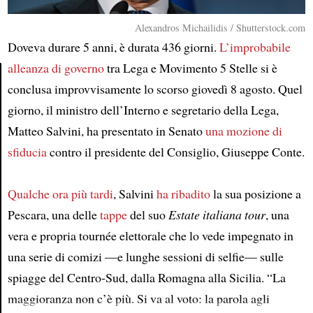
Alexandros Michailidis / Shutterstock.com
Doveva durare 5 anni, è durata 436 giorni.
L’improbabile
alleanza di governo
tra Lega e Movimento 5 Stelle si è
conclusa improvvisamente lo scorso giovedì 8 agosto. Quel
Article
giorno, il ministro dell’Interno e segretario della Lega,
Matteo Salvini, ha presentato in Senato
una mozione di
sfiducia
contro il presidente del Consiglio, Giuseppe Conte.
Qualche ora più tardi
, Salvini
ha ribadito
la sua posizione a
Pescara, una delle
tappe
del suo
Estate italiana tour
, una
vera e propria tournée elettorale che lo vede impegnato in
una serie di comizi —e lunghe sessioni di selfie— sulle
spiagge del Centro-Sud, dalla Romagna alla Sicilia. “La
maggioranza non c’è più. Si va al voto: la parola agli