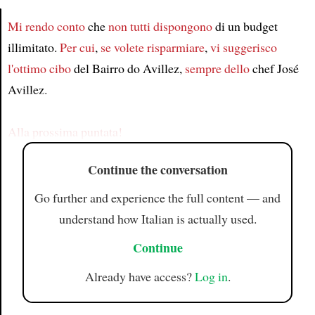
Mi rendo conto
che
non tutti dispongono
di un budget
illimitato.
Per cui
,
se volete risparmiare
,
vi suggerisco
Article
l'ottimo cibo
del Bairro do Avillez,
sempre dello
chef José
Avillez.
Alla prossima puntata!
Continue the conversation
Go further and experience the full content — and
understand how Italian is actually used.
Continue
Already have access?
Log in
.