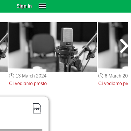
Sign In
SIGN IN
SUBSCRIBE
EDUCATIONAL LICENSES
GIFT CARDS
OTHER LANGUAGES
ABOUT US
ALEXA
13 March 2024
6 March 202
ADJUST COLORS
Ci vediamo presto
Ci vediamo pre