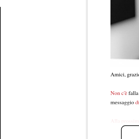
Article
Amici, grazi
Non c'è
fall
messaggio
d
Alla prossim