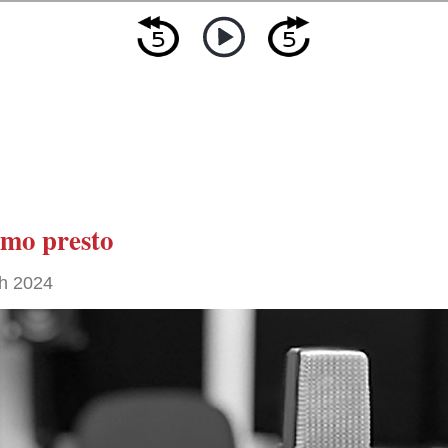
amo presto
h 2024