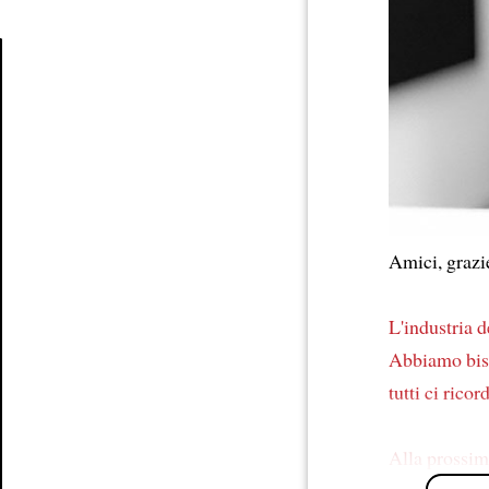
Article
Amici, graz
L'industria d
Abbiamo bi
tutti ci rico
Alla prossim