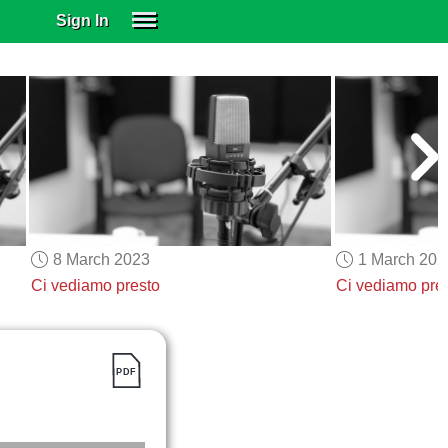
Sign In
SIGN IN
SUBSCRIBE
EDUCATIONAL LICENSES
GIFT CARDS
OTHER LANGUAGES
ABOUT US
ALEXA
8 March 2023
1 March 202
ADJUST COLORS
Ci vediamo presto
Ci vediamo pre