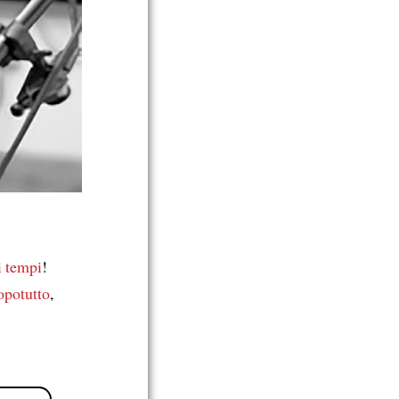
i tempi
!
potutto
,