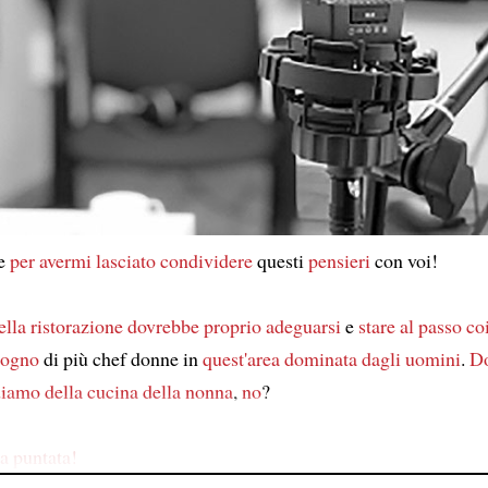
ie
per avermi lasciato condividere
questi
pensieri
con voi!
ella ristorazione
dovrebbe proprio adeguarsi
e
stare al passo co
sogno
di più chef donne in
quest'area dominata dagli uomini
.
Do
rdiamo
della cucina della nonna
,
no
?
a puntata!