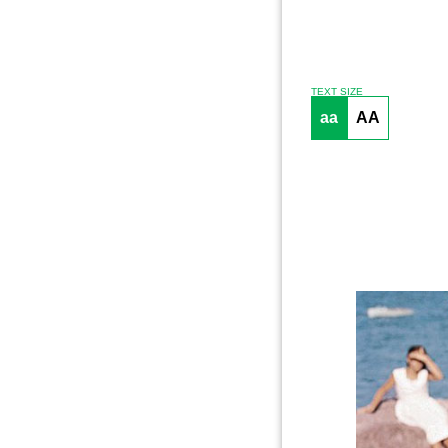
TEXT SIZE
aa
AA