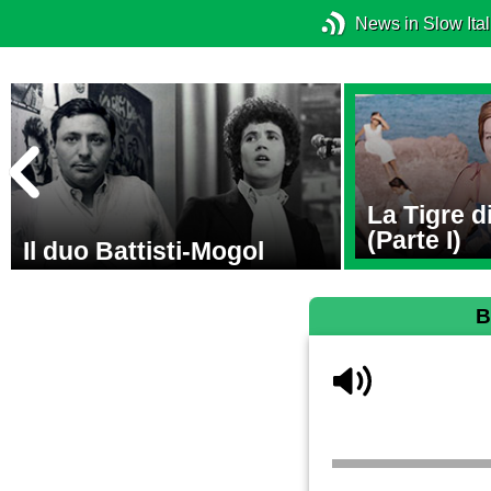
News in Slow Ital
La Tigre 
(Parte I)
Il duo Battisti-Mogol
B