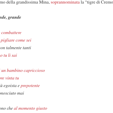
iamo della grandissima Mina,
soprannominata
la “tigre di Crem
nde, grande
ò combattere
 pigliare come sei
 son talmente tanti
tu li sai
i un bambino capriccioso
re vinta tu
iù egoista e
prepotente
onosciuto mai
uono che
al momento giusto