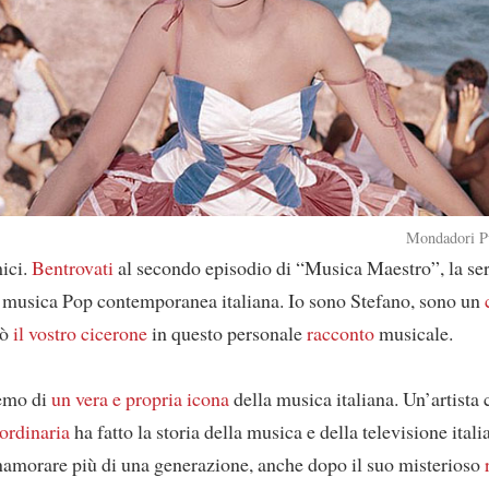
Mondadori Pu
mici.
Bentrovati
al secondo episodio di “Musica Maestro”, la ser
musica Pop contemporanea italiana. Io sono Stefano, sono un
rò
il vostro cicerone
in questo personale
racconto
musicale.
remo di
un vera e propria icona
della musica italiana. Un’artista 
ordinaria
ha fatto la storia della musica e della televisione ital
namorare più di una generazione, anche dopo il suo misterioso