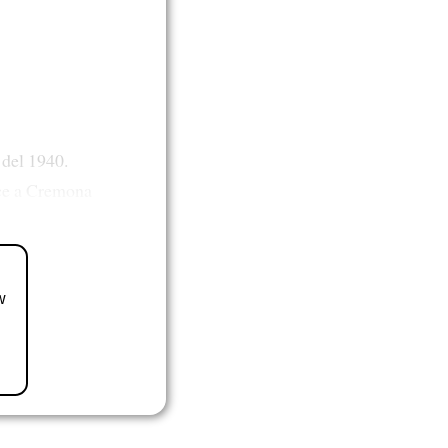
 del 1940.
isce a Cremona
w