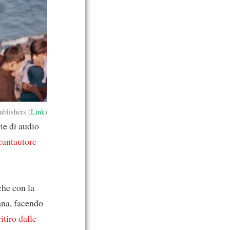
blishers (
Link
)
ie di audio
cantautore
che con la
iana, facendo
ritiro dalle