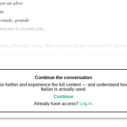
are un altro
tu
grande, grande
non me le ricordo più…
aria Mazzini,
in arte
Mina, è nata a Busto Arsizio il 25 Marzo
 famiglia della
media borghesia
milanese, a tre anni si trasfer
Continue the conversation
Go further and experience the full content — and understand ho
Italian is actually used.
Continue
Already have access?
Log in
.