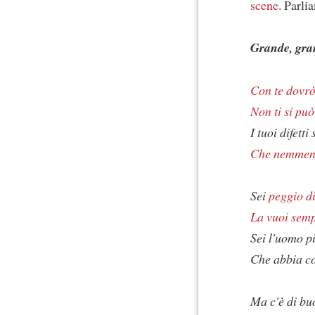
scene
. Parl
Grande, gra
Con te dovr
Non ti si può
I tuoi difetti
Che nemmeno 
Sei
peggio d
La vuoi semp
Sei l'uomo p
Che abbia c
Ma c'è di b