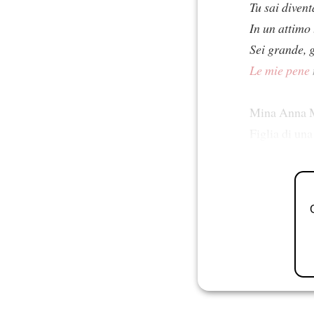
Tu sai divent
In un attimo 
Sei grande, 
Le mie pene
Mina Anna M
Figlia di una