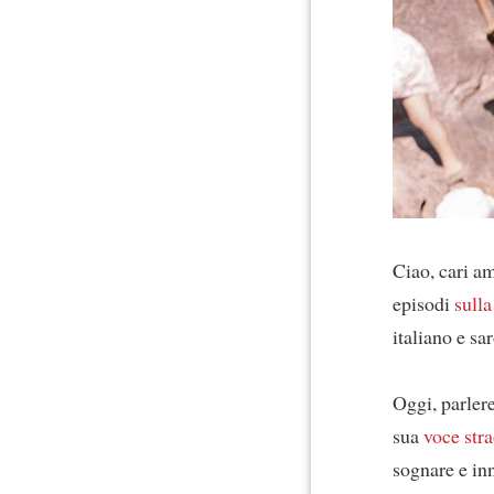
Ciao, cari a
episodi
sulla
italiano e sa
Oggi, parle
sua
voce stra
sognare e in