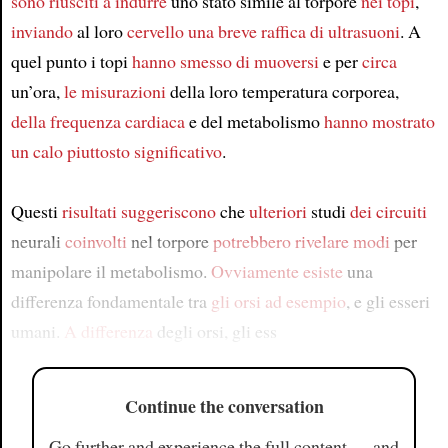
sono riusciti a indurre
uno stato simile al torpore
nei topi
,
inviando
al loro
cervello
una breve raffica di ultrasuoni
. A
quel punto i topi
hanno smesso di muoversi
e per
circa
un’ora,
le misurazioni
della loro temperatura corporea,
della frequenza cardiaca
e del metabolismo
hanno mostrato
un calo piuttosto significativo
.
Questi
risultati suggeriscono
che
ulteriori
studi
dei circuiti
neurali
coinvolti
nel torpore
potrebbero rivelare
modi
per
manipolare il metabolismo.
Ovviamente
esiste
una
differenza fondamentale tra
gli orsi
ad esempio
, e gli esseri
umani.
A differenza
degli orsi, gli ess
Continue the conversation
Go further and experience the full content — and