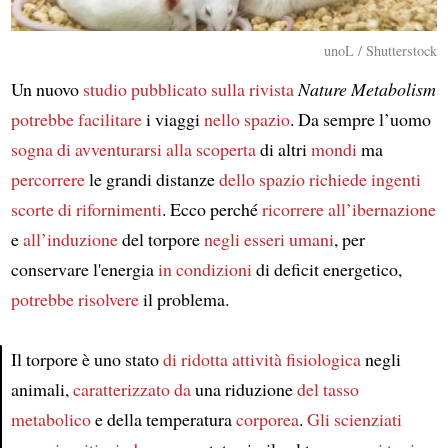
unoL / Shutterstock
Un nuovo
studio
pubblicato sulla rivista
Nature Metabolism
potrebbe facilitare
i viaggi
nello spazio
. Da sempre l’uomo
sogna di avventurarsi
alla scoperta
di altri
mondi
ma
percorrere
le grandi distanze
dello spazio
richiede
ingenti
scorte
di rifornimenti
. Ecco perché
ricorrere all’ibernazione
e
all’induzione
del torpore
negli esseri umani
, per
conservare l'energia
in condizioni
di deficit energetico,
potrebbe risolvere
il problema.
Il torpore è uno stato
di ridotta attività fisiologica
negli
animali,
caratterizzato da
una riduzione
del tasso
Article
metabolico
e della temperatura
corporea
.
Gli scienziati