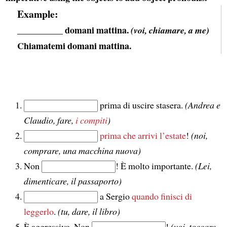
Example:
__________ domani mattina.
(voi, chiamare, a me)
Chiamatemi
domani mattina.
prima di uscire stasera.
(Andrea e
Claudio, fare,
i compiti
)
prima che arrivi l’estate
!
(noi,
comprare, una macchina nuova)
Non
! È molto importante.
(Lei,
dimenticare, il passaporto)
a Sergio
quando finisci di
leggerlo
.
(tu, dare, il libro)
È aggressivo. Non
!
(voi, toccare,