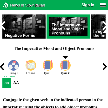
Sign In
News in Slow Italian
The Imperative
Mood and Object
Irregul
Pronouns
Negative Forms
the Imp
The Imperative Mood and Object Pronouns
1
Dialog 2
Lesson
Quiz 1
Quiz 2
TEXT SIZE
aa
AA
Conjugate the given verb in the indicated person in the
imperative using the objects to add object pronouns.