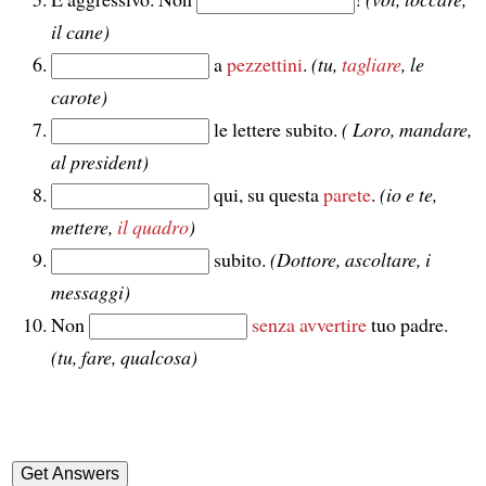
il cane)
a
pezzettini
.
(tu,
tagliare
, le
carote)
le lettere subito.
( Loro, mandare,
al president)
qui, su questa
parete
.
(io e te,
mettere,
il quadro
)
subito.
(Dottore, ascoltare, i
messaggi)
Non
senza avvertire
tuo padre.
(tu, fare, qualcosa)