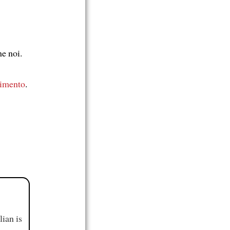
e noi.
rimento
.
ian is