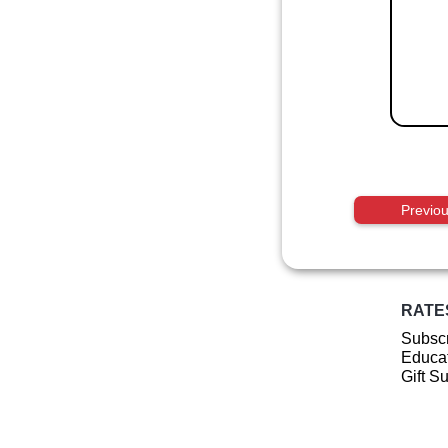
Previo
RATE
Subscr
Educat
Gift S