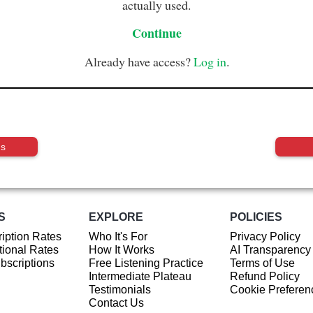
actually used.
Continue
Already have access?
Log in
.
us
S
EXPLORE
POLICIES
iption Rates
Who It's For
Privacy Policy
ional Rates
How It Works
AI Transparency
ubscriptions
Free Listening Practice
Terms of Use
Intermediate Plateau
Refund Policy
Testimonials
Cookie Preferen
Contact Us