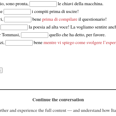
io, sono pronta,
le chiavi della macchina.
ue
i compiti prima di uscire!
ri,
bene
prima di compilare
il questionario!
,
la poesia ad alta voce! La vogliamo sentire anch
r Tommasi,
quello che ha detto, per favore.
zi,
bene
mentre vi spiego
come svolgere l’espe
Continue the conversation
rther and experience the full content — and understand how Ital