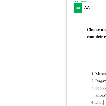
TEXT SIZE
aa
AA
Choose a v
complete e
Mi scu
Ragaz
Secon
allor
Dai
,