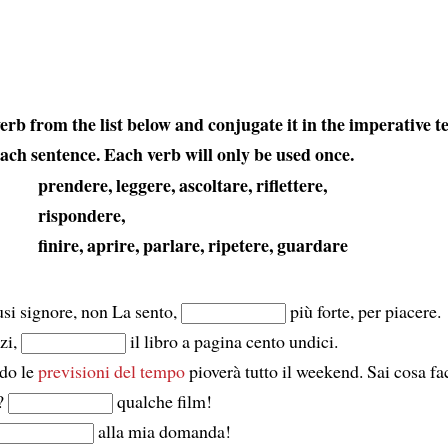
erb from the list below and conjugate it in the imperative te
ach sentence. Each verb will only be used once.
prendere, leggere, ascoltare, riflettere,
rispondere,
finire, aprire, parlare, ripetere, guardare
si signore, non La sento,
più forte, per piacere.
zi,
il libro a pagina cento undici.
do le
previsioni del tempo
pioverà tutto il weekend. Sai cosa f
a?
qualche film!
alla mia domanda!