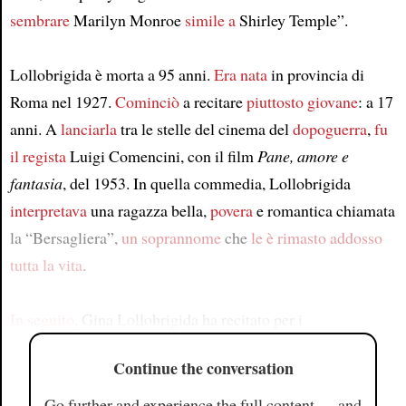
sembrare
Marilyn Monroe
simile a
Shirley Temple”.
Lollobrigida è morta a 95 anni.
Era nata
in provincia di
Roma nel 1927.
Cominciò
a recitare
piuttosto giovane
: a 17
anni. A
lanciarla
tra le stelle del cinema del
dopoguerra
,
fu
il regista
Luigi Comencini, con il film
Pane, amore e
fantasia
, del 1953. In quella commedia, Lollobrigida
interpretava
una ragazza bella,
povera
e romantica chiamata
la “Bersagliera”,
un soprannome
che
le è rimasto addosso
tutta la vita
.
In seguito
, Gina Lollobrigida ha recitato per i
Continue the conversation
Go further and experience the full content — and