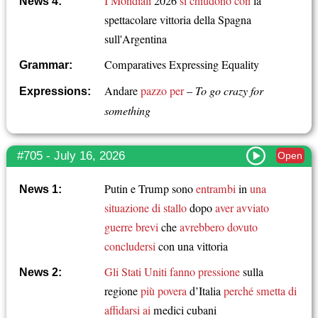
I Mondiali
2026
si chiudono con
la
News 4:
spettacolare vittoria della Spagna
sull'Argentina
Comparatives Expressing Equality
Grammar:
Andare
pazzo per
–
To go crazy for
Expressions:
something
#705 - July 16, 2026
Open
Putin e Trump sono
entrambi
in
una
News 1:
situazione di stallo
dopo
aver avviato
guerre brevi
che
avrebbero dovuto
concludersi
con una vittoria
Gli Stati Uniti fanno pressione
sulla
News 2:
regione
più povera
d’Italia
perché smetta di
affidarsi ai
medici cubani