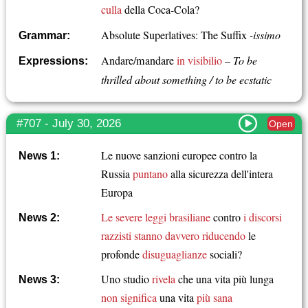
culla
della Coca-Cola?
Absolute Superlatives: The Suffix
-issimo
Grammar:
Andare/mandare
in visibilio
–
To be
Expressions:
thrilled about something / to be ecstatic
#707 - July 30, 2026
Open
Le nuove sanzioni europee contro la
News 1:
Russia
puntano
alla sicurezza dell'intera
Europa
Le severe leggi brasiliane
contro
i discorsi
News 2:
razzisti
stanno davvero riducendo
le
profonde
disuguaglianze
sociali?
Uno studio
rivela
che una vita più lunga
News 3:
non significa
una vita
più sana