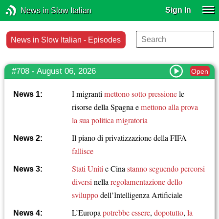
Sign In
News in Slow Italian
News in Slow Italian - Episodes
#708 - August 06, 2026
Open
I migranti
mettono sotto pressione
le
News 1:
risorse della Spagna e
mettono alla prova
la sua politica migratoria
Il piano di privatizzazione della FIFA
News 2:
fallisce
Stati Uniti
e Cina
stanno seguendo
percorsi
News 3:
diversi
nella
regolamentazione dello
sviluppo
dell’Intelligenza Artificiale
L’Europa
potrebbe essere
,
dopotutto
,
la
News 4: