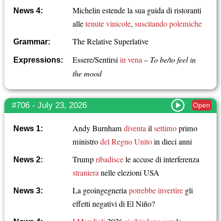
Michelin estende la sua guida di ristoranti
News 4:
alle
tenute vinicole
,
suscitando polemiche
The Relative Superlative
Grammar:
Essere/Sentirsi
in vena
–
To be/to feel in
Expressions:
the mood
#706 - July 23, 2026
Open
Andy Burnham
diventa
il
settimo
primo
News 1:
ministro
del Regno Unito
in dieci anni
Trump
ribadisce
le accuse di interferenza
News 2:
straniera
nelle elezioni USA
La geoingegneria
potrebbe invertire
gli
News 3:
effetti negativi di El Niño?